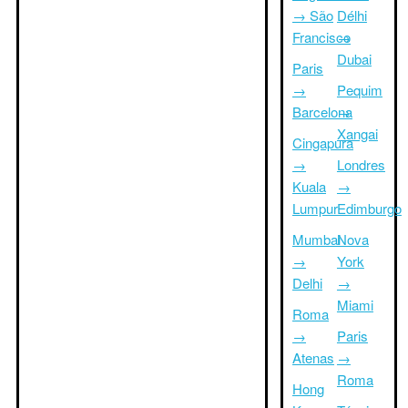
→ São
Délhi
Francisco
→
Dubai
Paris
→
Pequim
Barcelona
→
Xangai
Cingapura
→
Londres
Kuala
→
Lumpur
Edimburgo
Mumbai
Nova
→
York
Delhi
→
Miami
Roma
→
Paris
Atenas
→
Roma
Hong