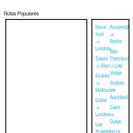
Rotas Populares
Nova
Amsterdã
York
→
→
Berlim
Londres
São
Tóquio
Francisco
→ Seul
→ Las
Vegas
Sydney
→
Sydney
Melbourne
→
Auckland
Dubai
→
Cairo
Londres
→
Dubai
Los
Angeles
Nova