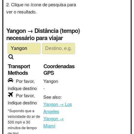
Clique no ícone de pesquisa para
ver o resultado.
Yangon → Distância (tempo)
necessário para viajar
Transport
Coordenadas
Methods
GPS
Por favor,
Yangon
indique destino
-
Por favor,
See also:
indique destino
Yangon → Los
*Supondo que a
Angeles
velocidade do ar de
Yangon →
500 mph e 30
Miami
minutos de tempo
de táxi.