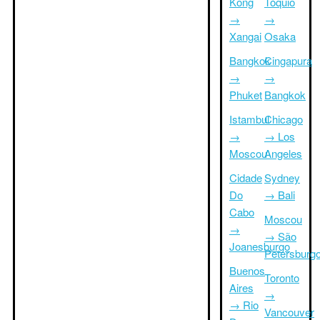
Kong
Tóquio
→
→
Xangai
Osaka
Bangkok
Cingapura
→
→
Phuket
Bangkok
Istambul
Chicago
→
→ Los
Moscou
Angeles
Cidade
Sydney
Do
→ Bali
Cabo
Moscou
→
→ São
Joanesburgo
Petersburg
Buenos
Toronto
Aires
→
→ Rio
Vancouver