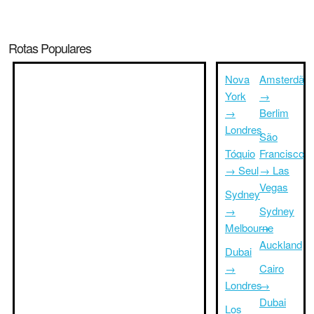
Rotas Populares
Nova
Amsterdã
York
→
→
Berlim
Londres
São
Tóquio
Francisco
→ Seul
→ Las
Vegas
Sydney
→
Sydney
Melbourne
→
Auckland
Dubai
→
Cairo
Londres
→
Dubai
Los