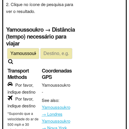
Clique no ícone de pesquisa para
ver o resultado.
Yamoussoukro → Distância
(tempo) necessário para
viajar
Transport
Coordenadas
Methods
GPS
Por favor,
Yamoussoukro
indique destino
-
Por favor,
See also:
indique destino
Yamoussoukro
*Supondo que a
→ Londres
velocidade do ar de
Yamoussoukro
500 mph e 30
→ Nova York