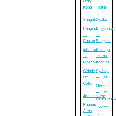
Hong
Kong
Tóquio
→
→
Xangai
Osaka
Bangkok
Cingapura
→
→
Phuket
Bangkok
Istambul
Chicago
→
→ Los
Moscou
Angeles
Cidade
Sydney
Do
→ Bali
Cabo
Moscou
→
→ São
Joanesburgo
Petersburg
Buenos
Toronto
Aires
→