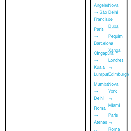
Angeles
Nova
→ São
Délhi
Francisco
→
Dubai
Paris
→
Pequim
Barcelona
→
Xangai
Cingapura
→
Londres
Kuala
→
Lumpur
Edimburgo
Mumbai
Nova
→
York
Delhi
→
Miami
Roma
→
Paris
Atenas
→
Roma