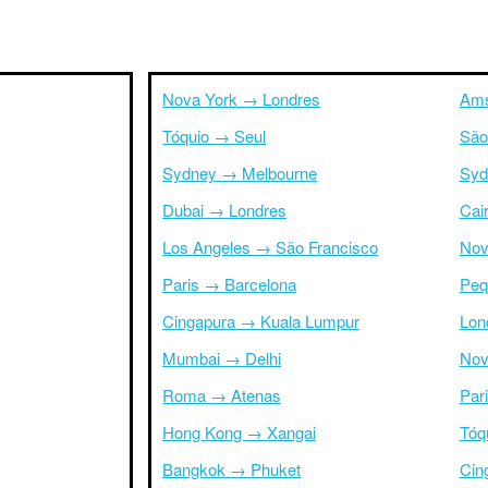
Nova York → Londres
Ams
Tóquio → Seul
São
Sydney → Melbourne
Syd
Dubai → Londres
Cai
Los Angeles → São Francisco
Nov
Paris → Barcelona
Peq
Cingapura → Kuala Lumpur
Lon
Mumbai → Delhi
Nov
Roma → Atenas
Par
Hong Kong → Xangai
Tóq
Bangkok → Phuket
Cin