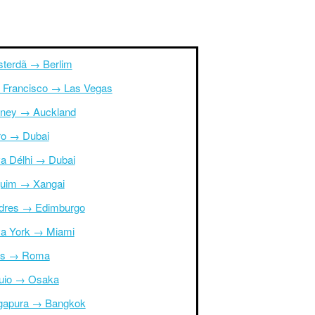
terdã → Berlim
 Francisco → Las Vegas
ney → Auckland
ro → Dubai
a Délhi → Dubai
uim → Xangai
dres → Edimburgo
a York → Miami
is → Roma
uio → Osaka
gapura → Bangkok