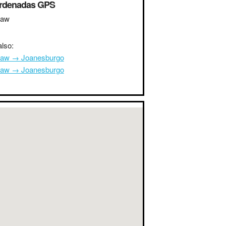
rdenadas GPS
saw
lso:
aw → Joanesburgo
aw → Joanesburgo