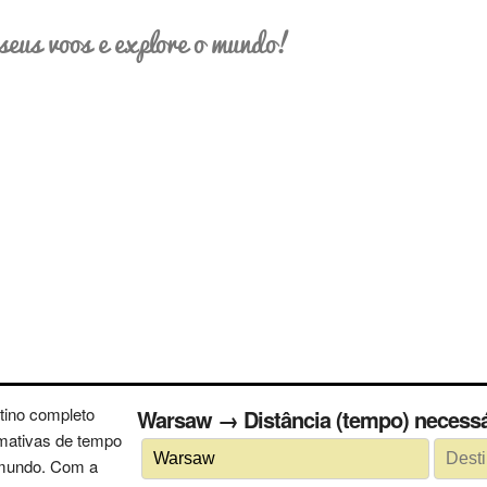
seus voos e explore o mundo!
tino completo
Warsaw → Distância (tempo) nece
imativas de tempo
 mundo. Com a