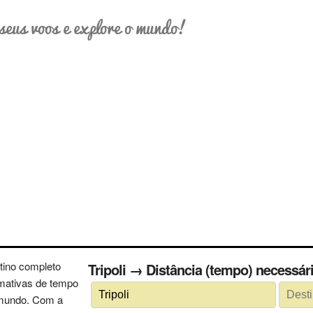
seus voos e explore o mundo!
tino completo
Tripoli → Distância (tempo) necess
imativas de tempo
 mundo. Com a