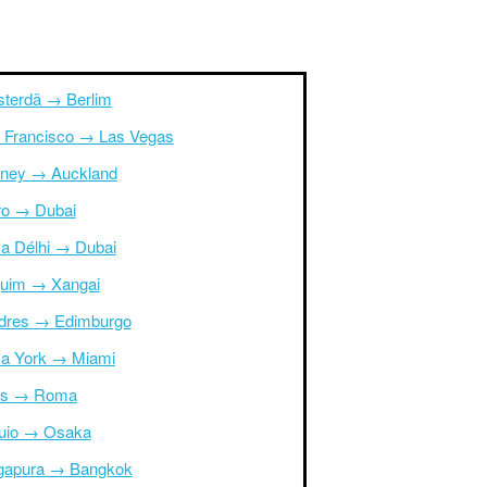
terdã → Berlim
 Francisco → Las Vegas
ney → Auckland
ro → Dubai
a Délhi → Dubai
uim → Xangai
dres → Edimburgo
a York → Miami
is → Roma
uio → Osaka
gapura → Bangkok