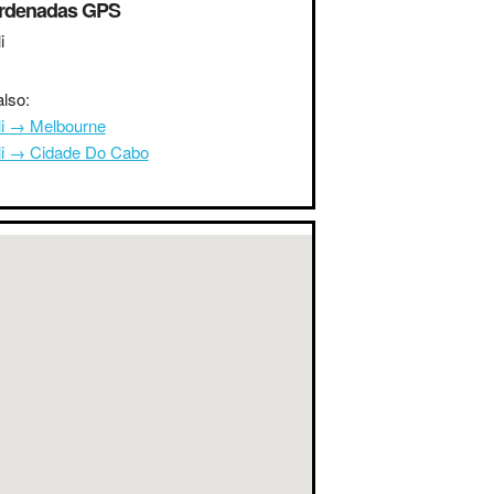
rdenadas GPS
i
lso:
li → Melbourne
oli → Cidade Do Cabo