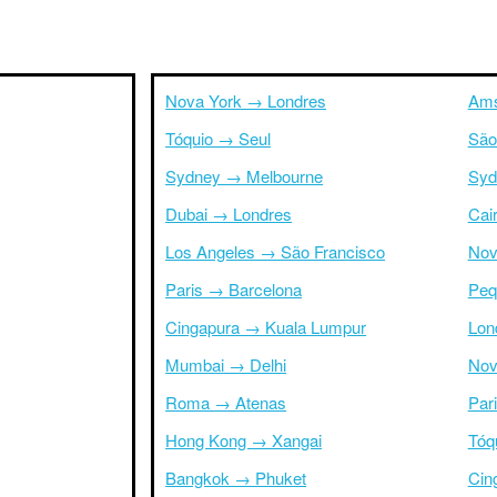
Nova York → Londres
Ams
Tóquio → Seul
São
Sydney → Melbourne
Syd
Dubai → Londres
Cai
Los Angeles → São Francisco
Nov
Paris → Barcelona
Peq
Cingapura → Kuala Lumpur
Lon
Mumbai → Delhi
Nov
Roma → Atenas
Par
Hong Kong → Xangai
Tóq
Bangkok → Phuket
Cin