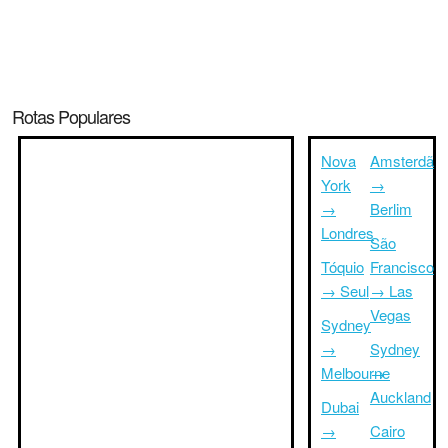
Rotas Populares
Nova
Amsterdã
York
→
→
Berlim
Londres
São
Tóquio
Francisco
→ Seul
→ Las
Vegas
Sydney
→
Sydney
Melbourne
→
Auckland
Dubai
→
Cairo