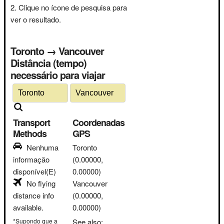
Clique no ícone de pesquisa para
ver o resultado.
Toronto → Vancouver
Distância (tempo)
necessário para viajar
Transport
Coordenadas
Methods
GPS
Nenhuma
Toronto
informação
(0.00000,
disponível(E)
0.00000)
No flying
Vancouver
distance info
(0.00000,
available.
0.00000)
*Supondo que a
See also: