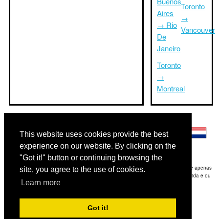
Buenos
Toronto
Aires
→
→ Rio
Vancouver
De
Janeiro
Toronto
→
Montreal
Outras línguas:
This website uses cookies provide the best
experience on our website. By clicking on the
"Got it!" button or continuing browsing the
Disclaimer: As informações apresentadas neste site é a nossa melhor estimativa e apenas
site, you agree to the use of cookies.
para sua referência.Triptimeto.com não se responsabiliza por qualquer atraso de ida e ou
Learn more
consequentes danos / resultou das informações fornecidas.
Copyright 2015-2026
triptimeto.com
.
Got it!
Contact Us
for feedback.