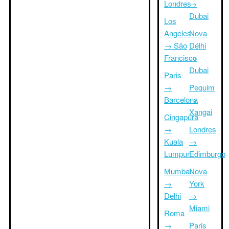
Londres
→
Dubai
Los
Angeles
Nova
→ São
Délhi
Francisco
→
Dubai
Paris
→
Pequim
Barcelona
→
Xangai
Cingapura
→
Londres
Kuala
→
Lumpur
Edimburgo
Mumbai
Nova
→
York
Delhi
→
Miami
Roma
→
Paris