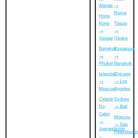
Atenas
→
Roma
Hong
Kong
Tóquio
→
→
Xangai
Osaka
Bangkok
Cingapura
→
→
Phuket
Bangkok
Istambul
Chicago
→
→ Los
Moscou
Angeles
Cidade
Sydney
Do
→ Bali
Cabo
Moscou
→
→ São
Joanesburgo
Petersburg