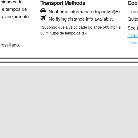
s cidades de
Transport Methods
Coo
as e tempos de
Nenhuma informação disponível(E)
Tiran
m planejamento
No flying distance info available.
Quit
*Supondo que a velocidade do ar de 500 mph e
See a
30 minutos de tempo de táxi.
Tira
Tira
resultado.