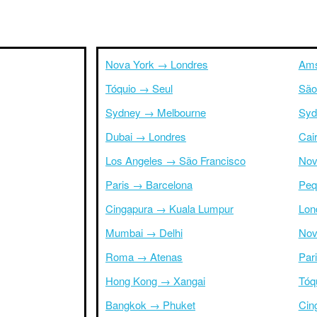
Nova York → Londres
Ams
Tóquio → Seul
São
Sydney → Melbourne
Syd
Dubai → Londres
Cai
Los Angeles → São Francisco
Nov
Paris → Barcelona
Peq
Cingapura → Kuala Lumpur
Lon
Mumbai → Delhi
Nov
Roma → Atenas
Par
Hong Kong → Xangai
Tóq
Bangkok → Phuket
Cin