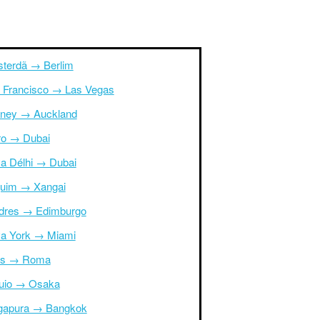
terdã → Berlim
 Francisco → Las Vegas
ney → Auckland
ro → Dubai
a Délhi → Dubai
uim → Xangai
dres → Edimburgo
a York → Miami
is → Roma
uio → Osaka
gapura → Bangkok