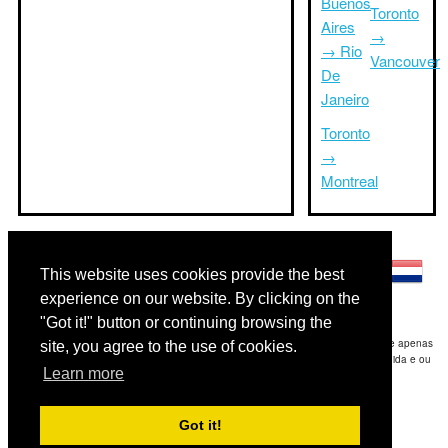
Buenos
Toronto
Aires
→
→ Rio
Vancouver
De
Janeiro
Toronto
→
Montreal
Outras línguas:
This website uses cookies provide the best
experience on our website. By clicking on the
"Got it!" button or continuing browsing the
Disclaimer: As informações apresentadas neste site é a nossa melhor estimativa e apenas
site, you agree to the use of cookies.
para sua referência.Triptimeto.com não se responsabiliza por qualquer atraso de ida e ou
Learn more
consequentes danos / resultou das informações fornecidas.
Copyright 2015-2026
triptimeto.com
.
Got it!
Contact Us
for feedback.