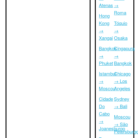
Atenas
→
Roma
Hong
Kong
Tóquio
→
→
Xangai
Osaka
Bangkok
Cingapura
→
→
Phuket
Bangkok
Istambul
Chicago
→
→ Los
Moscou
Angeles
Cidade
Sydney
Do
→ Bali
Cabo
Moscou
→
→ São
Joanesburgo
Petersburg