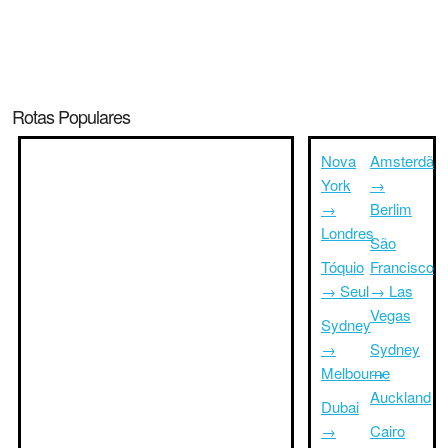
Rotas Populares
Nova
Amsterdã
York
→
→
Berlim
Londres
São
Tóquio
Francisco
→ Seul
→ Las
Vegas
Sydney
→
Sydney
Melbourne
→
Auckland
Dubai
→
Cairo