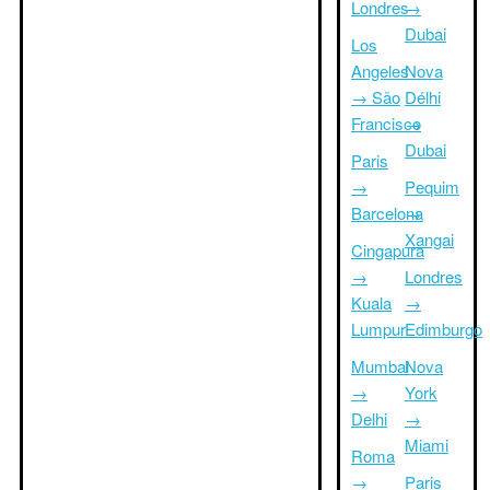
Londres
→
Dubai
Los
Angeles
Nova
→ São
Délhi
Francisco
→
Dubai
Paris
→
Pequim
Barcelona
→
Xangai
Cingapura
→
Londres
Kuala
→
Lumpur
Edimburgo
Mumbai
Nova
→
York
Delhi
→
Miami
Roma
→
Paris