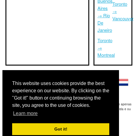
Buenos
Toronto
Aires
→
→ Rio
Vancouver
De
Janeiro
Toronto
→
Montreal
Outras línguas:
This website uses cookies provide the best
experience on our website. By clicking on the
"Got it!" button or continuing browsing the
Disclaimer: As informações apresentadas neste site é a nossa melhor estimativa e apenas
site, you agree to the use of cookies.
para sua referência.Triptimeto.com não se responsabiliza por qualquer atraso de ida e ou
Learn more
consequentes danos / resultou das informações fornecidas.
Copyright 2015-2026
triptimeto.com
.
Got it!
Contact Us
for feedback.