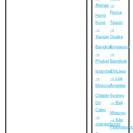
Atenas
→
Roma
Hong
Kong
Tóquio
→
→
Xangai
Osaka
Bangkok
Cingapura
→
→
Phuket
Bangkok
Istambul
Chicago
→
→ Los
Moscou
Angeles
Cidade
Sydney
Do
→ Bali
Cabo
Moscou
→
→ São
Joanesburgo
Petersburg