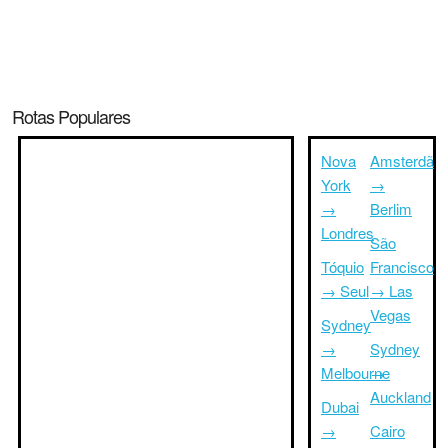
Rotas Populares
Nova
Amsterdã
York
→
→
Berlim
Londres
São
Tóquio
Francisco
→ Seul
→ Las
Vegas
Sydney
→
Sydney
Melbourne
→
Auckland
Dubai
→
Cairo