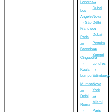
Londres
→
Dubai
Los
Angeles
Nova
→ São
Délhi
Francisco
→
Dubai
Paris
→
Pequim
Barcelona
→
Xangai
Cingapura
→
Londres
Kuala
→
Lumpur
Edimburgo
Mumbai
Nova
→
York
Delhi
→
Miami
Roma
→
Paris