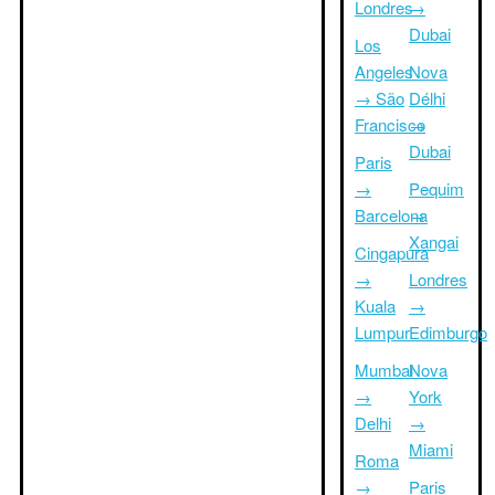
Londres
→
Dubai
Los
Angeles
Nova
→ São
Délhi
Francisco
→
Dubai
Paris
→
Pequim
Barcelona
→
Xangai
Cingapura
→
Londres
Kuala
→
Lumpur
Edimburgo
Mumbai
Nova
→
York
Delhi
→
Miami
Roma
→
Paris