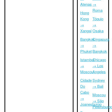
Atenas
→
Roma
Hong
Kong
Tóquio
→
→
Xangai
Osaka
Bangkok
Cingapura
→
→
Phuket
Bangkok
Istambul
Chicago
→
→ Los
Moscou
Angeles
Cidade
Sydney
Do
→ Bali
Cabo
Moscou
→
→ São
Joanesburgo
Petersburg