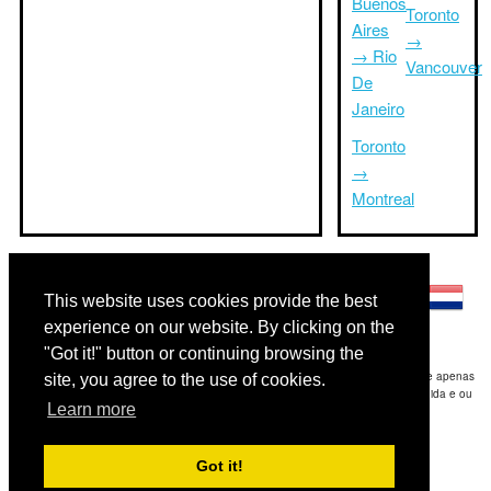
Buenos
Toronto
Aires
→
→ Rio
Vancouver
De
Janeiro
Toronto
→
Montreal
Outras línguas:
This website uses cookies provide the best
experience on our website. By clicking on the
"Got it!" button or continuing browsing the
Disclaimer: As informações apresentadas neste site é a nossa melhor estimativa e apenas
site, you agree to the use of cookies.
para sua referência.Triptimeto.com não se responsabiliza por qualquer atraso de ida e ou
Learn more
consequentes danos / resultou das informações fornecidas.
Copyright 2015-2026
triptimeto.com
.
Got it!
Contact Us
for feedback.