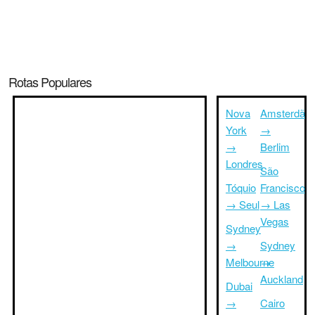
Rotas Populares
Nova
Amsterdã
York
→
→
Berlim
Londres
São
Tóquio
Francisco
→ Seul
→ Las
Vegas
Sydney
→
Sydney
Melbourne
→
Auckland
Dubai
→
Cairo