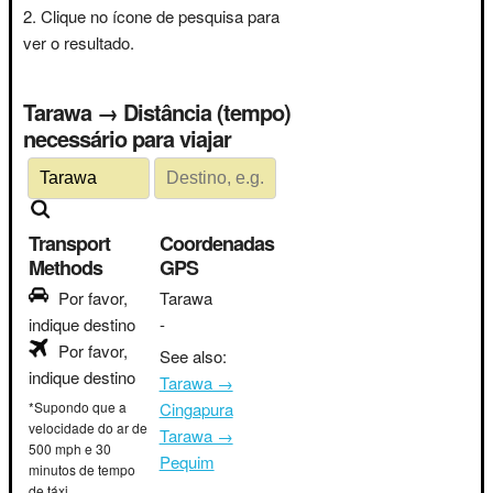
Clique no ícone de pesquisa para
ver o resultado.
Tarawa → Distância (tempo)
necessário para viajar
Transport
Coordenadas
Methods
GPS
Por favor,
Tarawa
indique destino
-
Por favor,
See also:
indique destino
Tarawa →
*Supondo que a
Cingapura
velocidade do ar de
Tarawa →
500 mph e 30
Pequim
minutos de tempo
de táxi.