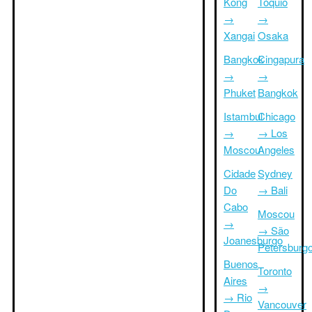
Kong
Tóquio
→
→
Xangai
Osaka
Bangkok
Cingapura
→
→
Phuket
Bangkok
Istambul
Chicago
→
→ Los
Moscou
Angeles
Cidade
Sydney
Do
→ Bali
Cabo
Moscou
→
→ São
Joanesburgo
Petersburg
Buenos
Toronto
Aires
→
→ Rio
Vancouver