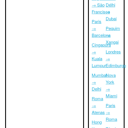
→ São
Délhi
Francisco
→
Dubai
Paris
→
Pequim
Barcelona
→
Xangai
Cingapura
→
Londres
Kuala
→
Lumpur
Edimburgo
Mumbai
Nova
→
York
Delhi
→
Miami
Roma
→
Paris
Atenas
→
Roma
Hong