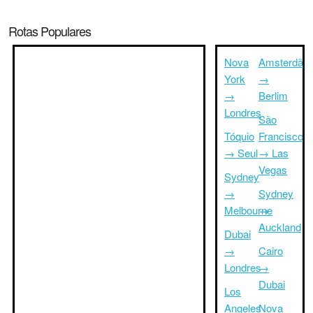
Rotas Populares
Nova
Amsterdã
York
→
→
Berlim
Londres
São
Tóquio
Francisco
→ Seul
→ Las
Vegas
Sydney
→
Sydney
Melbourne
→
Auckland
Dubai
→
Cairo
Londres
→
Dubai
Los
Angeles
Nova