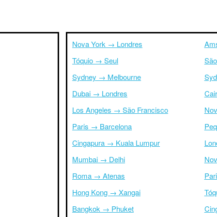
Nova York → Londres
Ams
Tóquio → Seul
São
Sydney → Melbourne
Syd
Dubai → Londres
Cai
Los Angeles → São Francisco
Nov
Paris → Barcelona
Peq
Cingapura → Kuala Lumpur
Lon
Mumbai → Delhi
Nov
Roma → Atenas
Par
Hong Kong → Xangai
Tóq
Bangkok → Phuket
Cin