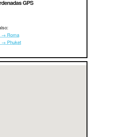
rdenadas GPS
lso:
a → Roma
a → Phuket