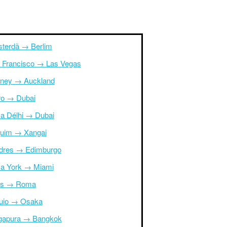
terdã → Berlim
 Francisco → Las Vegas
ney → Auckland
ro → Dubai
a Délhi → Dubai
uim → Xangai
dres → Edimburgo
a York → Miami
is → Roma
uio → Osaka
gapura → Bangkok