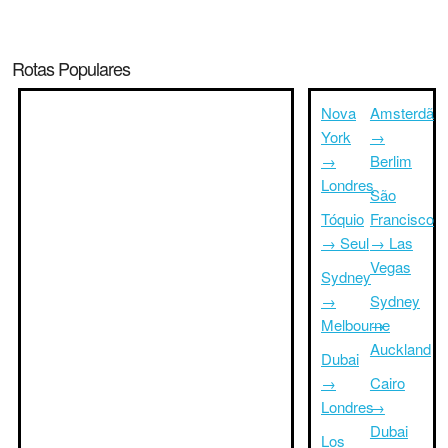
Rotas Populares
Nova
Amsterdã
York
→
→
Berlim
Londres
São
Tóquio
Francisco
→ Seul
→ Las
Vegas
Sydney
→
Sydney
Melbourne
→
Auckland
Dubai
→
Cairo
Londres
→
Dubai
Los