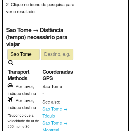
Clique no ícone de pesquisa para
ver o resultado.
Sao Tome → Distância
(tempo) necessário para
viajar
Transport
Coordenadas
Methods
GPS
Por favor,
Sao Tome
indique destino
-
Por favor,
See also:
indique destino
Sao Tome →
*Supondo que a
Tóquio
velocidade do ar de
Sao Tome →
500 mph e 30
Montreal