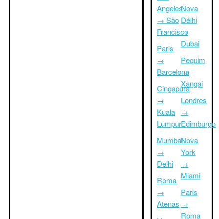
Angeles
Nova
→ São
Délhi
Francisco
→
Dubai
Paris
→
Pequim
Barcelona
→
Xangai
Cingapura
→
Londres
Kuala
→
Lumpur
Edimburgo
Mumbai
Nova
→
York
Delhi
→
Miami
Roma
→
Paris
Atenas
→
Roma