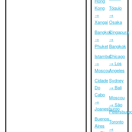
Hong
Kong
Tóquio
→
→
Xangai
Osaka
Bangkok
Cingapura
→
→
Phuket
Bangkok
Istambul
Chicago
→
→ Los
Moscou
Angeles
Cidade
Sydney
Do
→ Bali
Cabo
Moscou
→
→ São
Joanesburgo
Petersburg
Buenos
Toronto
Aires
→