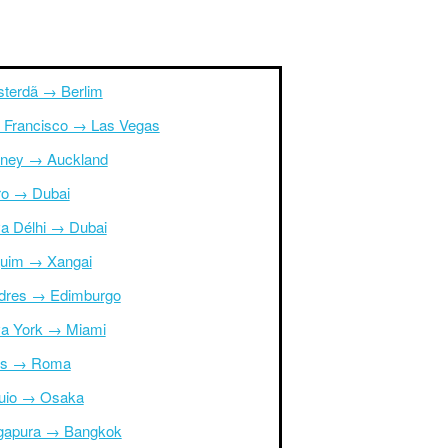
terdã → Berlim
 Francisco → Las Vegas
ney → Auckland
ro → Dubai
a Délhi → Dubai
uim → Xangai
dres → Edimburgo
a York → Miami
is → Roma
uio → Osaka
gapura → Bangkok