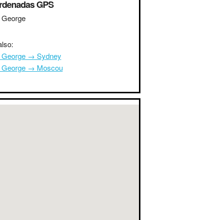
rdenadas GPS
t George
lso:
t George → Sydney
t George → Moscou