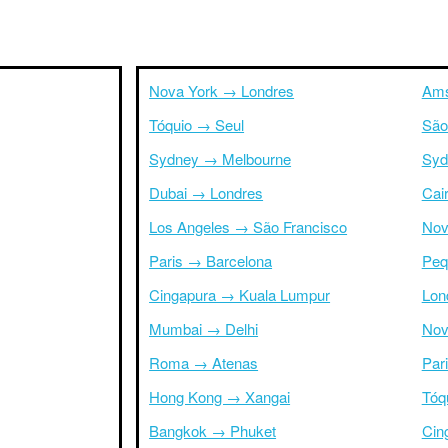
Nova York → Londres
Ams
Tóquio → Seul
São
Sydney → Melbourne
Syd
Dubai → Londres
Cai
Los Angeles → São Francisco
Nov
Paris → Barcelona
Peq
Cingapura → Kuala Lumpur
Lon
Mumbai → Delhi
Nov
Roma → Atenas
Par
Hong Kong → Xangai
Tóq
Bangkok → Phuket
Cin