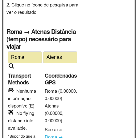
Clique no ícone de pesquisa para
ver o resultado.
Roma → Atenas Distância
(tempo) necessário para
viajar
Transport
Coordenadas
Methods
GPS
Nenhuma
Roma
(0.00000,
informação
0.00000)
disponível(E)
Atenas
No flying
(0.00000,
distance info
0.00000)
available.
See also:
*Supondo que a
Roma →