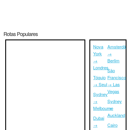
Rotas Populares
Nova
Amsterdã
York
→
→
Berlim
Londres
São
Tóquio
Francisco
→ Seul
→ Las
Vegas
Sydney
→
Sydney
Melbourne
→
Auckland
Dubai
→
Cairo