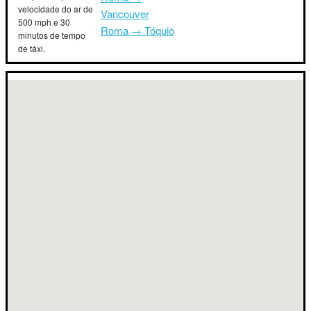
velocidade do ar de
Vancouver
500 mph e 30
Roma → Tóquio
minutos de tempo
de táxi.