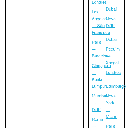
Londres
→
Dubai
Los
Angeles
Nova
→ São
Délhi
Francisco
→
Dubai
Paris
→
Pequim
Barcelona
→
Xangai
Cingapura
→
Londres
Kuala
→
Lumpur
Edimburgo
Mumbai
Nova
→
York
Delhi
→
Miami
Roma
→
Paris