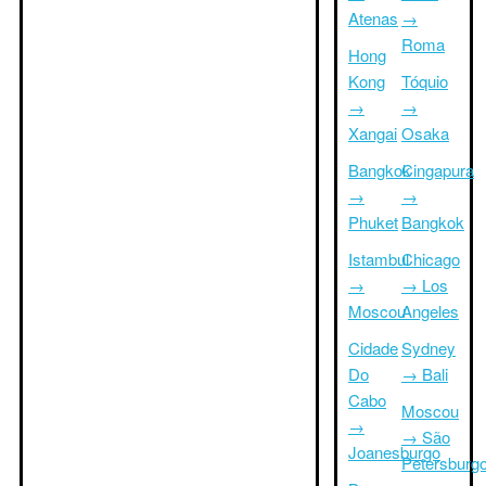
Atenas
→
Roma
Hong
Kong
Tóquio
→
→
Xangai
Osaka
Bangkok
Cingapura
→
→
Phuket
Bangkok
Istambul
Chicago
→
→ Los
Moscou
Angeles
Cidade
Sydney
Do
→ Bali
Cabo
Moscou
→
→ São
Joanesburgo
Petersburg