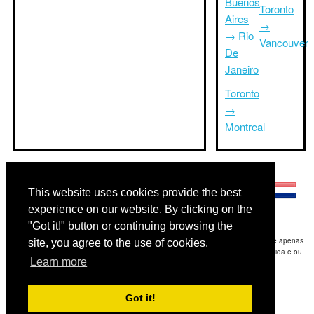
Buenos
Toronto
Aires
→
→ Rio
Vancouver
De
Janeiro
Toronto
→
Montreal
Outras línguas:
This website uses cookies provide the best
experience on our website. By clicking on the
"Got it!" button or continuing browsing the
Disclaimer: As informações apresentadas neste site é a nossa melhor estimativa e apenas
site, you agree to the use of cookies.
para sua referência.Triptimeto.com não se responsabiliza por qualquer atraso de ida e ou
Learn more
consequentes danos / resultou das informações fornecidas.
Copyright 2015-2026
triptimeto.com
.
Got it!
Contact Us
for feedback.