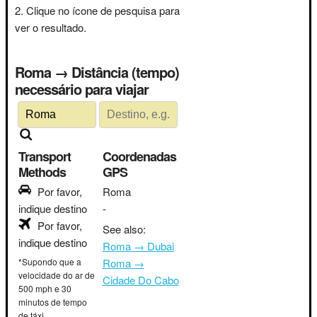
Clique no ícone de pesquisa para
ver o resultado.
Roma → Distância (tempo)
necessário para viajar
Transport
Coordenadas
Methods
GPS
Por favor,
Roma
indique destino
-
Por favor,
See also:
indique destino
Roma → Dubai
*Supondo que a
Roma →
velocidade do ar de
Cidade Do Cabo
500 mph e 30
minutos de tempo
de táxi.