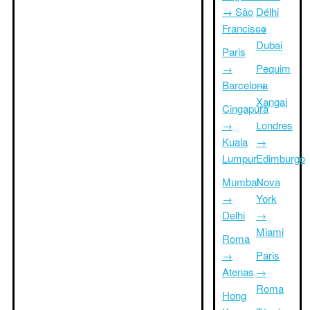
→ São
Délhi
Francisco
→
Dubai
Paris
→
Pequim
Barcelona
→
Xangai
Cingapura
→
Londres
Kuala
→
Lumpur
Edimburgo
Mumbai
Nova
→
York
Delhi
→
Miami
Roma
→
Paris
Atenas
→
Roma
Hong