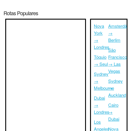
Rotas Populares
Nova
Amsterdã
York
→
→
Berlim
Londres
São
Tóquio
Francisco
→ Seul
→ Las
Vegas
Sydney
→
Sydney
Melbourne
→
Auckland
Dubai
→
Cairo
Londres
→
Dubai
Los
Angeles
Nova