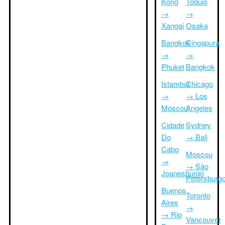
Kong
Tóquio
→
→
Xangai
Osaka
Bangkok
Cingapura
→
→
Phuket
Bangkok
Istambul
Chicago
→
→ Los
Moscou
Angeles
Cidade
Sydney
Do
→ Bali
Cabo
Moscou
→
→ São
Joanesburgo
Petersburg
Buenos
Toronto
Aires
→
→ Rio
Vancouver