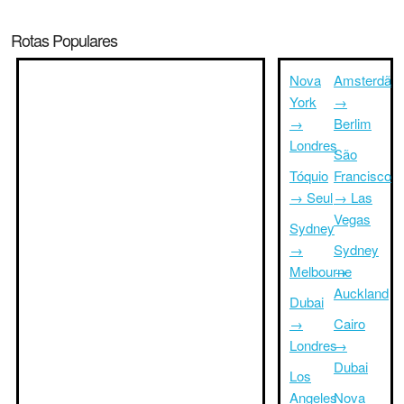
Rotas Populares
Nova
Amsterdã
York
→
→
Berlim
Londres
São
Tóquio
Francisco
→ Seul
→ Las
Vegas
Sydney
→
Sydney
Melbourne
→
Auckland
Dubai
→
Cairo
Londres
→
Dubai
Los
Angeles
Nova