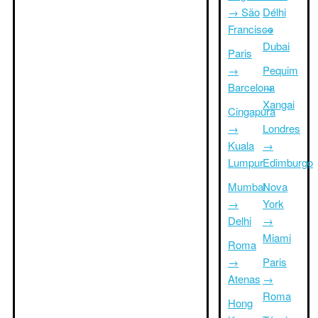
→ São
Délhi
Francisco
→
Dubai
Paris
→
Pequim
Barcelona
→
Xangai
Cingapura
→
Londres
Kuala
→
Lumpur
Edimburgo
Mumbai
Nova
→
York
Delhi
→
Miami
Roma
→
Paris
Atenas
→
Roma
Hong