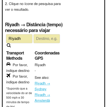
Clique no ícone de pesquisa para
ver o resultado.
Riyadh → Distância (tempo)
necessário para viajar
Transport
Coordenadas
Methods
GPS
Por favor,
Riyadh
indique destino
-
Por favor,
See also:
indique destino
Riyadh →
*Supondo que a
Sydney
velocidade do ar de
Riyadh →
500 mph e 30
Amsterdã
minutos de tempo
de táxi.