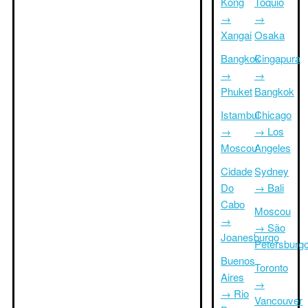
Kong
Tóquio
→
→
Xangai
Osaka
Bangkok
Cingapura
→
→
Phuket
Bangkok
Istambul
Chicago
→
→ Los
Moscou
Angeles
Cidade
Sydney
Do
→ Bali
Cabo
Moscou
→
→ São
Joanesburgo
Petersburg
Buenos
Toronto
Aires
→
→ Rio
Vancouver