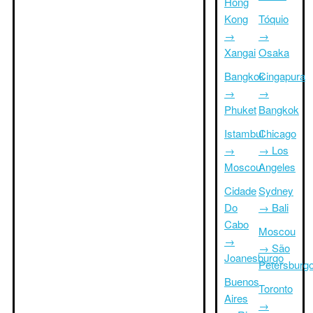
Hong
Kong
Tóquio
→
→
Xangai
Osaka
Bangkok
Cingapura
→
→
Phuket
Bangkok
Istambul
Chicago
→
→ Los
Moscou
Angeles
Cidade
Sydney
Do
→ Bali
Cabo
Moscou
→
→ São
Joanesburgo
Petersburg
Buenos
Toronto
Aires
→