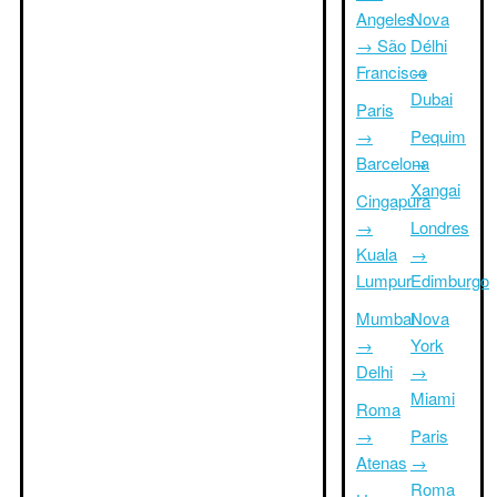
Angeles
Nova
→ São
Délhi
Francisco
→
Dubai
Paris
→
Pequim
Barcelona
→
Xangai
Cingapura
→
Londres
Kuala
→
Lumpur
Edimburgo
Mumbai
Nova
→
York
Delhi
→
Miami
Roma
→
Paris
Atenas
→
Roma