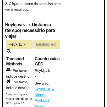
Clique no ícone de pesquisa para
ver o resultado.
Reykjavik → Distância
(tempo) necessário para
viajar
Transport
Coordenadas
Methods
GPS
Por favor,
Reykjavik
indique destino
-
Por favor,
See also:
indique destino
Reykjavik →
*Supondo que a
Xangai
velocidade do ar de
Reykjavik →
500 mph e 30
Xangai