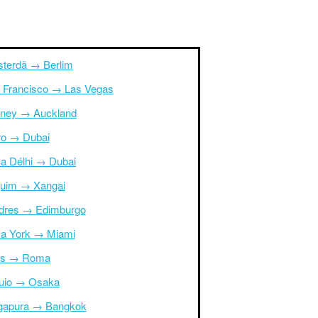
terdã → Berlim
 Francisco → Las Vegas
ney → Auckland
ro → Dubai
a Délhi → Dubai
uim → Xangai
dres → Edimburgo
a York → Miami
is → Roma
uio → Osaka
gapura → Bangkok