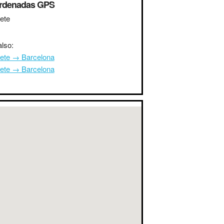
rdenadas GPS
ete
lso:
ete → Barcelona
ete → Barcelona