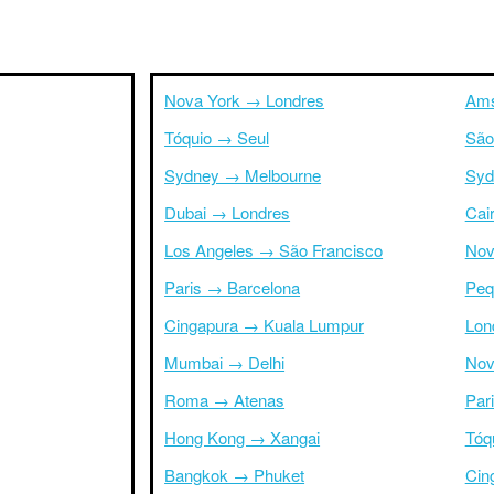
Nova York → Londres
Ams
Tóquio → Seul
São
Sydney → Melbourne
Syd
Dubai → Londres
Cai
Los Angeles → São Francisco
Nov
Paris → Barcelona
Peq
Cingapura → Kuala Lumpur
Lon
Mumbai → Delhi
Nov
Roma → Atenas
Par
Hong Kong → Xangai
Tóq
Bangkok → Phuket
Cin