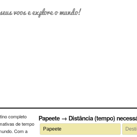
seus voos e explore o mundo!
tino completo
Papeete → Distância (tempo) nece
imativas de tempo
 mundo. Com a