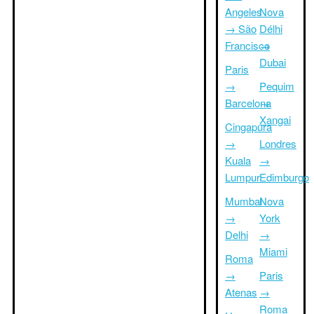
Angeles
Nova
→ São
Délhi
Francisco
→
Dubai
Paris
→
Pequim
Barcelona
→
Xangai
Cingapura
→
Londres
Kuala
→
Lumpur
Edimburgo
Mumbai
Nova
→
York
Delhi
→
Miami
Roma
→
Paris
Atenas
→
Roma