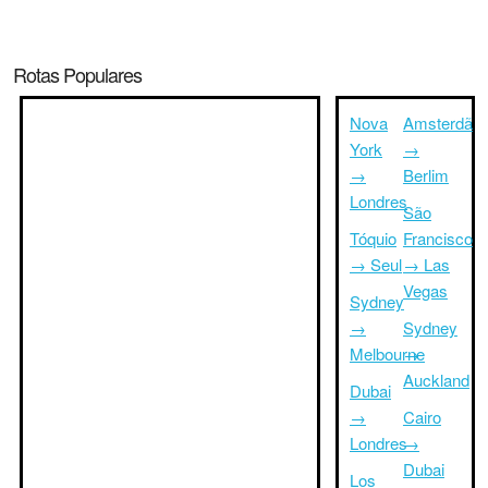
Rotas Populares
Nova
Amsterdã
York
→
→
Berlim
Londres
São
Tóquio
Francisco
→ Seul
→ Las
Vegas
Sydney
→
Sydney
Melbourne
→
Auckland
Dubai
→
Cairo
Londres
→
Dubai
Los