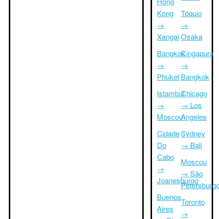
Hong
Kong
Tóquio
→
→
Xangai
Osaka
Bangkok
Cingapura
→
→
Phuket
Bangkok
Istambul
Chicago
→
→ Los
Moscou
Angeles
Cidade
Sydney
Do
→ Bali
Cabo
Moscou
→
→ São
Joanesburgo
Petersburg
Buenos
Toronto
Aires
→