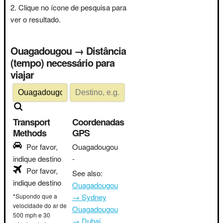
Clique no ícone de pesquisa para
ver o resultado.
Ouagadougou → Distância
(tempo) necessário para
viajar
Transport
Coordenadas
Methods
GPS
Por favor,
Ouagadougou
indique destino
-
Por favor,
See also:
indique destino
Ouagadougou
*Supondo que a
→ Sydney
velocidade do ar de
Ouagadougou
500 mph e 30
→ Dubai