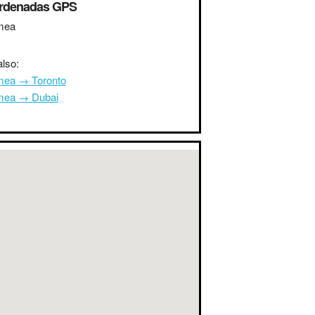
rdenadas GPS
mea
lso:
ea → Toronto
ea → Dubai