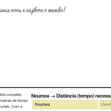
seus voos e explore o mundo!
tino completo
Noumea → Distância (tempo) nece
imativas de tempo
 mundo. Com a