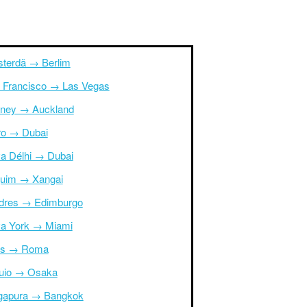
terdã → Berlim
 Francisco → Las Vegas
ney → Auckland
ro → Dubai
a Délhi → Dubai
uim → Xangai
dres → Edimburgo
a York → Miami
is → Roma
uio → Osaka
gapura → Bangkok