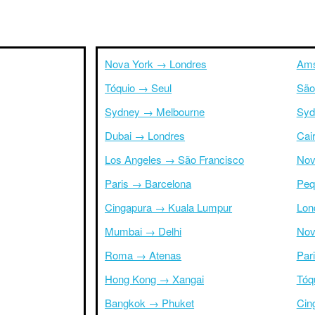
Nova York → Londres
Ams
Tóquio → Seul
São
Sydney → Melbourne
Syd
Dubai → Londres
Cai
Los Angeles → São Francisco
Nov
Paris → Barcelona
Peq
Cingapura → Kuala Lumpur
Lon
Mumbai → Delhi
Nov
Roma → Atenas
Par
Hong Kong → Xangai
Tóq
Bangkok → Phuket
Cin