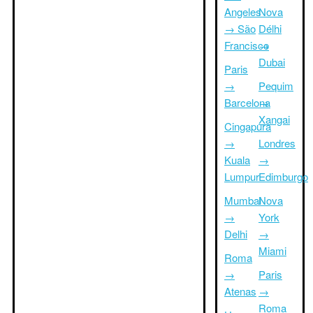
Angeles
Nova
→ São
Délhi
Francisco
→
Dubai
Paris
→
Pequim
Barcelona
→
Xangai
Cingapura
→
Londres
Kuala
→
Lumpur
Edimburgo
Mumbai
Nova
→
York
Delhi
→
Miami
Roma
→
Paris
Atenas
→
Roma