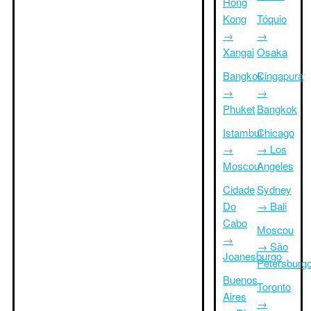
Hong
Kong
Tóquio
→
→
Xangai
Osaka
Bangkok
Cingapura
→
→
Phuket
Bangkok
Istambul
Chicago
→
→ Los
Moscou
Angeles
Cidade
Sydney
Do
→ Bali
Cabo
Moscou
→
→ São
Joanesburgo
Petersburg
Buenos
Toronto
Aires
→