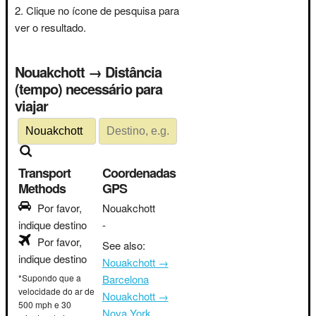
Clique no ícone de pesquisa para
ver o resultado.
Nouakchott → Distância
(tempo) necessário para
viajar
Transport
Coordenadas
Methods
GPS
Por favor,
Nouakchott
indique destino
-
Por favor,
See also:
indique destino
Nouakchott →
*Supondo que a
Barcelona
velocidade do ar de
Nouakchott →
500 mph e 30
Nova York