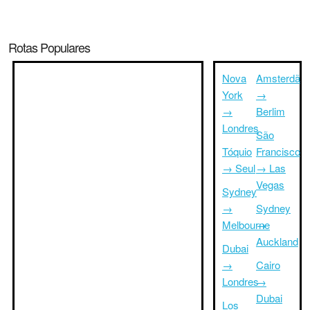
Rotas Populares
Nova
Amsterdã
York
→
→
Berlim
Londres
São
Tóquio
Francisco
→ Seul
→ Las
Vegas
Sydney
→
Sydney
Melbourne
→
Auckland
Dubai
→
Cairo
Londres
→
Dubai
Los