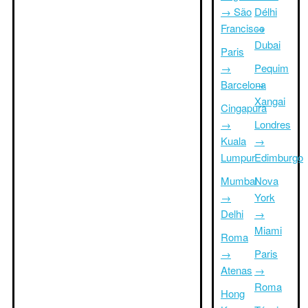
→ São
Délhi
Francisco
→
Dubai
Paris
→
Pequim
Barcelona
→
Xangai
Cingapura
→
Londres
Kuala
→
Lumpur
Edimburgo
Mumbai
Nova
→
York
Delhi
→
Miami
Roma
→
Paris
Atenas
→
Roma
Hong