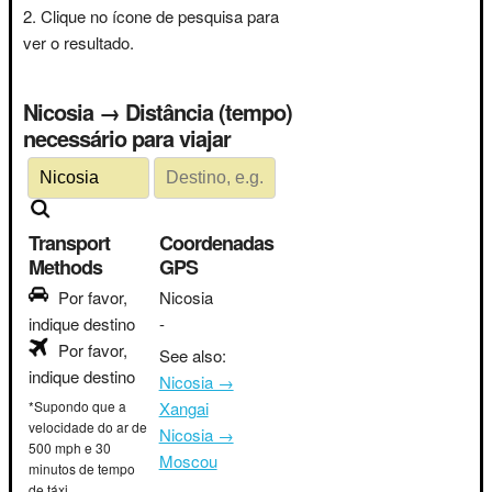
Clique no ícone de pesquisa para
ver o resultado.
Nicosia → Distância (tempo)
necessário para viajar
Transport
Coordenadas
Methods
GPS
Por favor,
Nicosia
indique destino
-
Por favor,
See also:
indique destino
Nicosia →
*Supondo que a
Xangai
velocidade do ar de
Nicosia →
500 mph e 30
Moscou
minutos de tempo
de táxi.