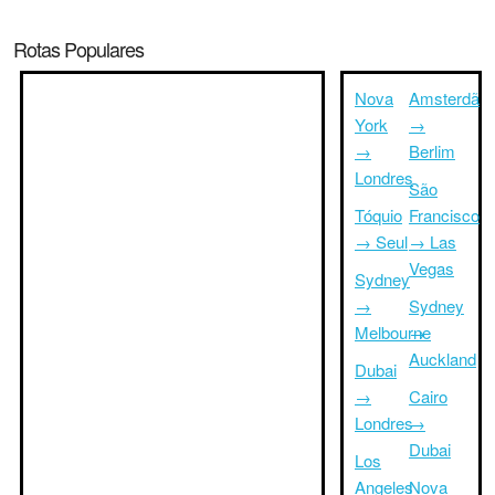
Rotas Populares
Nova
Amsterdã
York
→
→
Berlim
Londres
São
Tóquio
Francisco
→ Seul
→ Las
Vegas
Sydney
→
Sydney
Melbourne
→
Auckland
Dubai
→
Cairo
Londres
→
Dubai
Los
Angeles
Nova