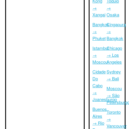
Kong
Tóquio
→
→
Xangai
Osaka
Bangkok
Cingapura
→
→
Phuket
Bangkok
Istambul
Chicago
→
→ Los
Moscou
Angeles
Cidade
Sydney
Do
→ Bali
Cabo
Moscou
→
→ São
Joanesburgo
Petersburg
Buenos
Toronto
Aires
→
→ Rio
Vancouver