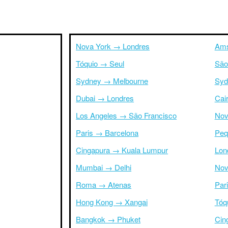
Nova York → Londres
Ams
Tóquio → Seul
São
Sydney → Melbourne
Syd
Dubai → Londres
Cai
Los Angeles → São Francisco
Nov
Paris → Barcelona
Peq
Cingapura → Kuala Lumpur
Lon
Mumbai → Delhi
Nov
Roma → Atenas
Par
Hong Kong → Xangai
Tóq
Bangkok → Phuket
Cin