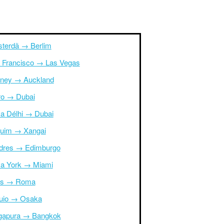
terdã → Berlim
 Francisco → Las Vegas
ney → Auckland
ro → Dubai
a Délhi → Dubai
uim → Xangai
dres → Edimburgo
a York → Miami
is → Roma
uio → Osaka
gapura → Bangkok