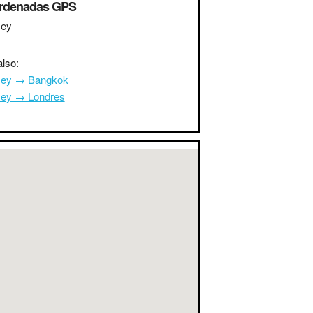
rdenadas GPS
ey
lso:
ey → Bangkok
ey → Londres