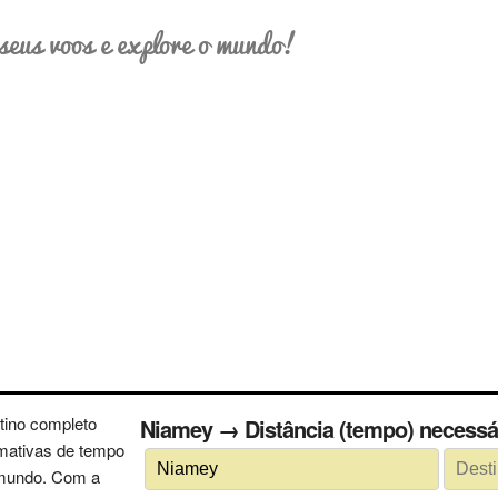
seus voos e explore o mundo!
tino completo
Niamey → Distância (tempo) neces
imativas de tempo
 mundo. Com a