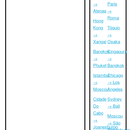
→
Paris
Atenas
→
Roma
Hong
Kong
Tóquio
→
→
Xangai
Osaka
Bangkok
Cingapura
→
→
Phuket
Bangkok
Istambul
Chicago
→
→ Los
Moscou
Angeles
Cidade
Sydney
Do
→ Bali
Cabo
Moscou
→
→ São
Joanesburgo
Petersburg