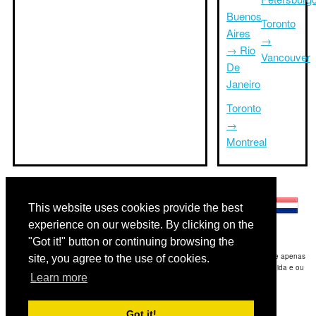
Buenos
Toronto
Aires
→
→ Rio
Vancouver
De
Janeiro
Toronto
→
Montreal
Outras línguas:
This website uses cookies provide the best
experience on our website. By clicking on the
"Got it!" button or continuing browsing the
Disclaimer: As informações apresentadas neste site é a nossa melhor estimativa e apenas
site, you agree to the use of cookies.
para sua referência.Triptimeto.com não se responsabiliza por qualquer atraso de ida e ou
Learn more
consequentes danos / resultou das informações fornecidas.
Copyright 2015-2026
triptimeto.com
.
Got it!