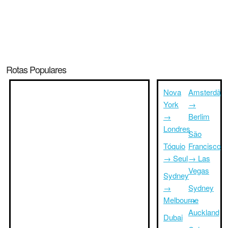
Rotas Populares
Nova
Amsterdã
York
→
→
Berlim
Londres
São
Tóquio
Francisco
→ Seul
→ Las
Vegas
Sydney
→
Sydney
Melbourne
→
Auckland
Dubai