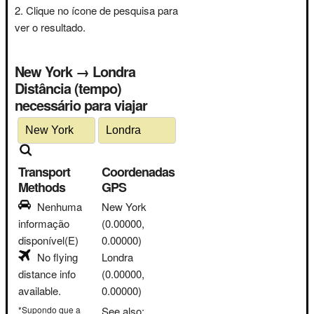
Clique no ícone de pesquisa para
ver o resultado.
New York → Londra
Distância (tempo)
necessário para viajar
Transport
Coordenadas
Methods
GPS
Nenhuma
New York
informação
(0.00000,
disponível(E)
0.00000)
No flying
Londra
distance info
(0.00000,
available.
0.00000)
*Supondo que a
See also: