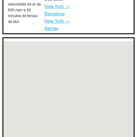
velocidade do ar de
New York →
500 mph e 30
Barcelona
minutos de tempo
New York →
de táxi.
Atenas