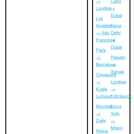
→
Cairo
Londres
→
Dubai
Los
Angeles
Nova
→ São
Délhi
Francisco
→
Dubai
Paris
→
Pequim
Barcelona
→
Xangai
Cingapura
→
Londres
Kuala
→
Lumpur
Edimburgo
Mumbai
Nova
→
York
Delhi
→
Miami
Roma