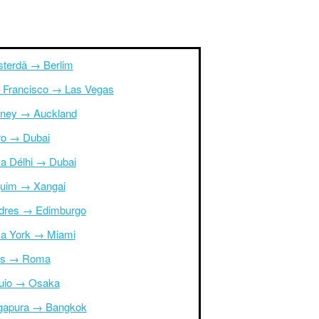
terdã → Berlim
 Francisco → Las Vegas
ney → Auckland
ro → Dubai
a Délhi → Dubai
uim → Xangai
dres → Edimburgo
a York → Miami
is → Roma
uio → Osaka
gapura → Bangkok