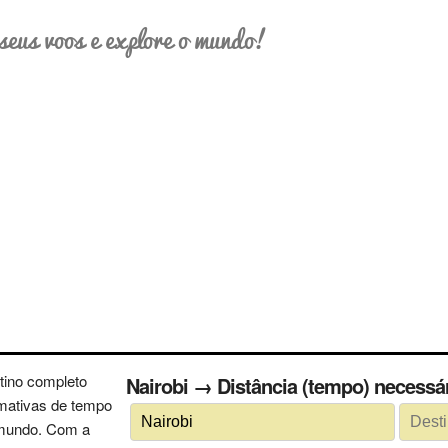
seus voos e explore o mundo!
tino completo
Nairobi → Distância (tempo) neces
imativas de tempo
 mundo. Com a