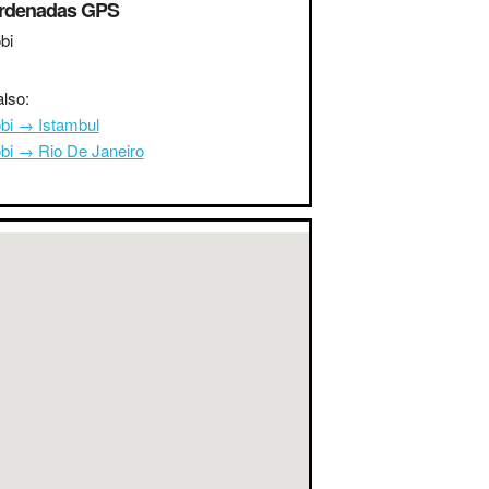
rdenadas GPS
bi
lso:
obi → Istambul
obi → Rio De Janeiro