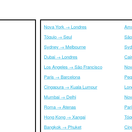
Nova York → Londres
Ams
Tóquio → Seul
São
Sydney → Melbourne
Syd
Dubai → Londres
Cai
Los Angeles → São Francisco
Nov
Paris → Barcelona
Peq
Cingapura → Kuala Lumpur
Lon
Mumbai → Delhi
Nov
Roma → Atenas
Par
Hong Kong → Xangai
Tóq
Bangkok → Phuket
Cin