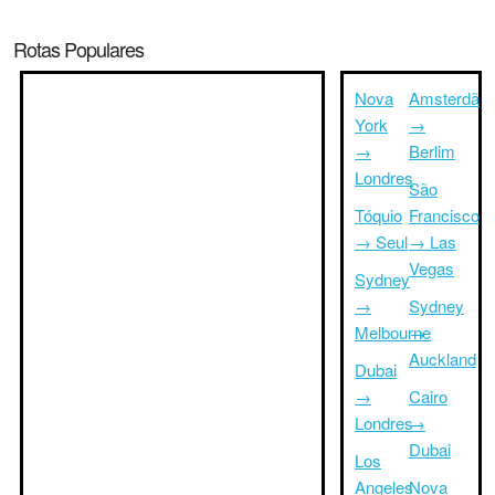
Rotas Populares
Nova
Amsterdã
York
→
→
Berlim
Londres
São
Tóquio
Francisco
→ Seul
→ Las
Vegas
Sydney
→
Sydney
Melbourne
→
Auckland
Dubai
→
Cairo
Londres
→
Dubai
Los
Angeles
Nova