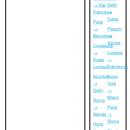
→ São
Délhi
Francisco
→
Dubai
Paris
→
Pequim
Barcelona
→
Xangai
Cingapura
→
Londres
Kuala
→
Lumpur
Edimburgo
Mumbai
Nova
→
York
Delhi
→
Miami
Roma
→
Paris
Atenas
→
Roma
Hong