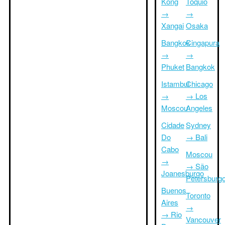
Kong
Tóquio
→
→
Xangai
Osaka
Bangkok
Cingapura
→
→
Phuket
Bangkok
Istambul
Chicago
→
→ Los
Moscou
Angeles
Cidade
Sydney
Do
→ Bali
Cabo
Moscou
→
→ São
Joanesburgo
Petersburg
Buenos
Toronto
Aires
→
→ Rio
Vancouver