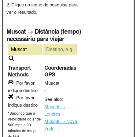
Clique no ícone de pesquisa para
ver o resultado.
Muscat → Distância (tempo)
necessário para viajar
Transport
Coordenadas
Methods
GPS
Por favor,
Muscat
indique destino
-
Por favor,
See also:
indique destino
Muscat →
*Supondo que a
Londres
velocidade do ar de
Muscat → Nova
500 mph e 30
York
minutos de tempo
de táxi.