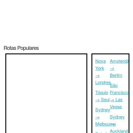
Rotas Populares
Nova
Amsterdã
York
→
→
Berlim
Londres
São
Tóquio
Francisco
→ Seul
→ Las
Vegas
Sydney
→
Sydney
Melbourne
→
Auckland