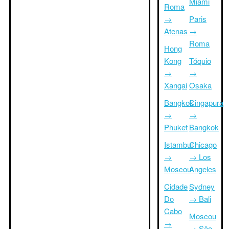
Miami
Roma
→
Paris
Atenas
→
Roma
Hong
Kong
Tóquio
→
→
Xangai
Osaka
Bangkok
Cingapura
→
→
Phuket
Bangkok
Istambul
Chicago
→
→ Los
Moscou
Angeles
Cidade
Sydney
Do
→ Bali
Cabo
Moscou
→
→ São