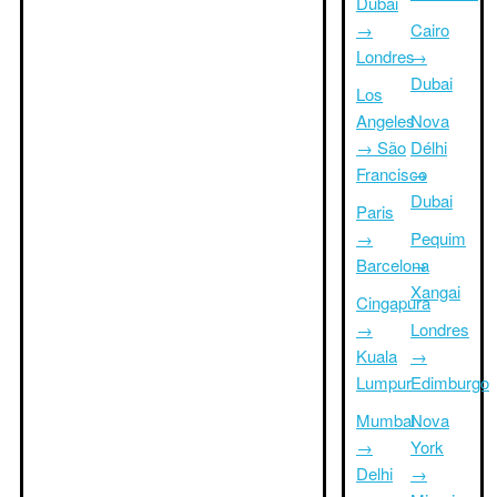
Dubai
→
Cairo
Londres
→
Dubai
Los
Angeles
Nova
→ São
Délhi
Francisco
→
Dubai
Paris
→
Pequim
Barcelona
→
Xangai
Cingapura
→
Londres
Kuala
→
Lumpur
Edimburgo
Mumbai
Nova
→
York
Delhi
→