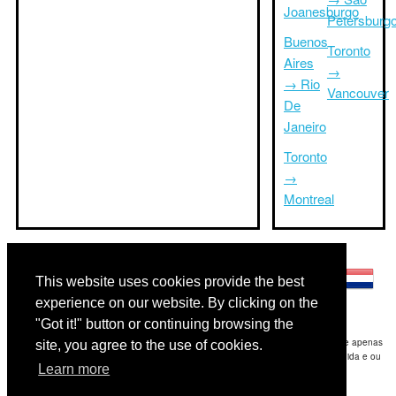
Joanesburgo
Petersburg
Buenos
Toronto
Aires
→
→ Rio
Vancouver
De
Janeiro
Toronto
→
Montreal
Outras línguas:
This website uses cookies provide the best
experience on our website. By clicking on the
"Got it!" button or continuing browsing the
Disclaimer: As informações apresentadas neste site é a nossa melhor estimativa e apenas
site, you agree to the use of cookies.
para sua referência.Triptimeto.com não se responsabiliza por qualquer atraso de ida e ou
Learn more
consequentes danos / resultou das informações fornecidas.