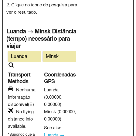
Clique no ícone de pesquisa para
ver o resultado.
Luanda → Minsk Distância
(tempo) necessário para
viajar
Transport
Coordenadas
Methods
GPS
Nenhuma
Luanda
informação
(0.00000,
disponível(E)
0.00000)
No flying
Minsk
(0.00000,
distance info
0.00000)
available.
See also:
*Supondo que a
Luanda →