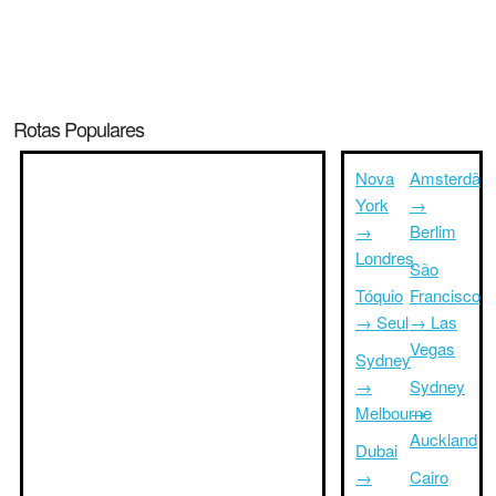
Rotas Populares
Nova
Amsterdã
York
→
→
Berlim
Londres
São
Tóquio
Francisco
→ Seul
→ Las
Vegas
Sydney
→
Sydney
Melbourne
→
Auckland
Dubai
→
Cairo