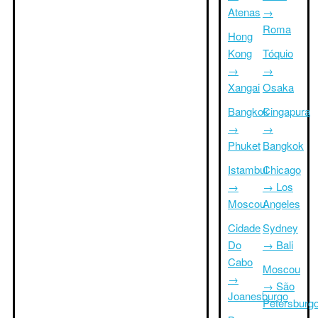
Atenas
→
Roma
Hong
Kong
Tóquio
→
→
Xangai
Osaka
Bangkok
Cingapura
→
→
Phuket
Bangkok
Istambul
Chicago
→
→ Los
Moscou
Angeles
Cidade
Sydney
Do
→ Bali
Cabo
Moscou
→
→ São
Joanesburgo
Petersburg