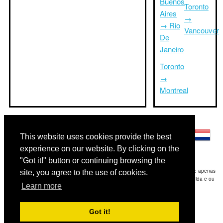
Buenos
Toronto
Aires
→
→ Rio
Vancouver
De
Janeiro
Toronto
→
Montreal
Outras línguas:
This website uses cookies provide the best
experience on our website. By clicking on the
"Got it!" button or continuing browsing the
Disclaimer: As informações apresentadas neste site é a nossa melhor estimativa e apenas
site, you agree to the use of cookies.
para sua referência.Triptimeto.com não se responsabiliza por qualquer atraso de ida e ou
Learn more
consequentes danos / resultou das informações fornecidas.
Copyright 2015-2026
triptimeto.com
.
Got it!
Contact Us
for feedback.