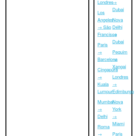
Londres
→
Dubai
Los
Angeles
Nova
→ São
Délhi
Francisco
→
Dubai
Paris
→
Pequim
Barcelona
→
Xangai
Cingapura
→
Londres
Kuala
→
Lumpur
Edimburgo
Mumbai
Nova
→
York
Delhi
→
Miami
Roma
→
Paris