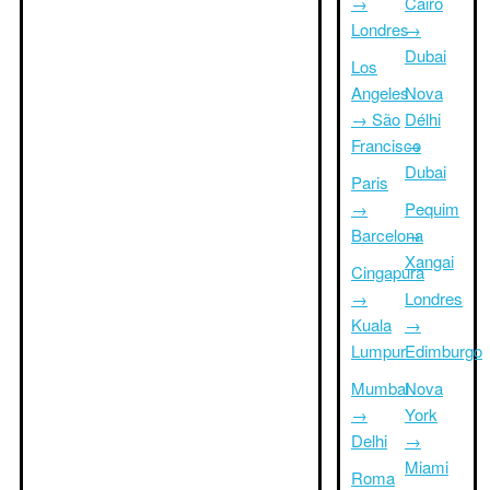
→
Cairo
Londres
→
Dubai
Los
Angeles
Nova
→ São
Délhi
Francisco
→
Dubai
Paris
→
Pequim
Barcelona
→
Xangai
Cingapura
→
Londres
Kuala
→
Lumpur
Edimburgo
Mumbai
Nova
→
York
Delhi
→
Miami
Roma