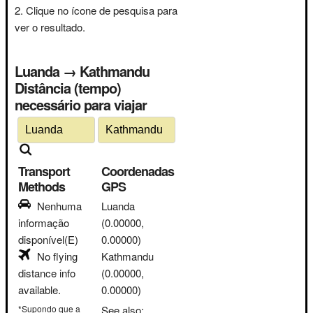
Clique no ícone de pesquisa para
ver o resultado.
Luanda → Kathmandu
Distância (tempo)
necessário para viajar
Transport
Coordenadas
Methods
GPS
Nenhuma
Luanda
informação
(0.00000,
disponível(E)
0.00000)
No flying
Kathmandu
distance info
(0.00000,
available.
0.00000)
*Supondo que a
See also: