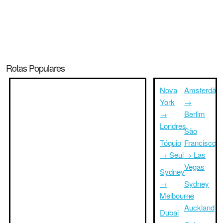
Rotas Populares
Nova
Amsterdã
York
→
→
Berlim
Londres
São
Tóquio
Francisco
→ Seul
→ Las
Vegas
Sydney
→
Sydney
Melbourne
→
Auckland
Dubai