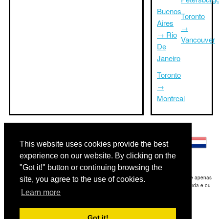
Buenos
Toronto
Aires
→
→ Rio
Vancouver
De
Janeiro
Toronto
→
Montreal
Outras línguas:
This website uses cookies provide the best
experience on our website. By clicking on the
"Got it!" button or continuing browsing the
Disclaimer: As informações apresentadas neste site é a nossa melhor estimativa e apenas
site, you agree to the use of cookies.
para sua referência.Triptimeto.com não se responsabiliza por qualquer atraso de ida e ou
Learn more
consequentes danos / resultou das informações fornecidas.
Copyright 2015-2026
triptimeto.com
.
Got it!