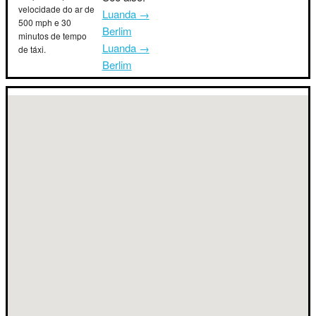
velocidade do ar de
Luanda →
500 mph e 30
Berlim
minutos de tempo
Luanda →
de táxi.
Berlim