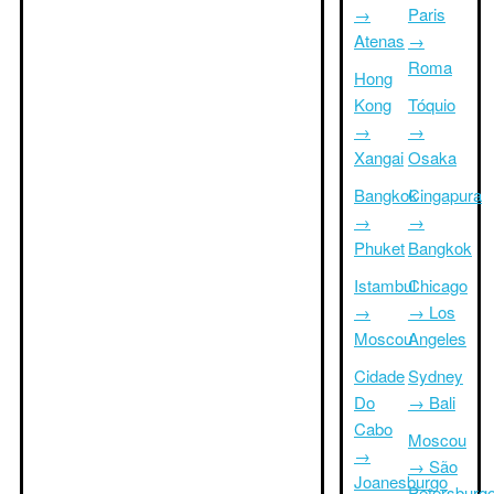
→
Paris
Atenas
→
Roma
Hong
Kong
Tóquio
→
→
Xangai
Osaka
Bangkok
Cingapura
→
→
Phuket
Bangkok
Istambul
Chicago
→
→ Los
Moscou
Angeles
Cidade
Sydney
Do
→ Bali
Cabo
Moscou
→
→ São
Joanesburgo
Petersburg