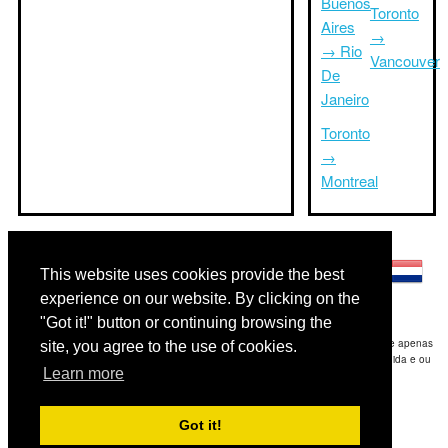
Buenos
Toronto
Aires
→
→ Rio
Vancouver
De
Janeiro
Toronto
→
Montreal
Outras línguas:
This website uses cookies provide the best
experience on our website. By clicking on the
"Got it!" button or continuing browsing the
Disclaimer: As informações apresentadas neste site é a nossa melhor estimativa e apenas
site, you agree to the use of cookies.
para sua referência.Triptimeto.com não se responsabiliza por qualquer atraso de ida e ou
Learn more
consequentes danos / resultou das informações fornecidas.
Copyright 2015-2026
triptimeto.com
.
Got it!
Contact Us
for feedback.