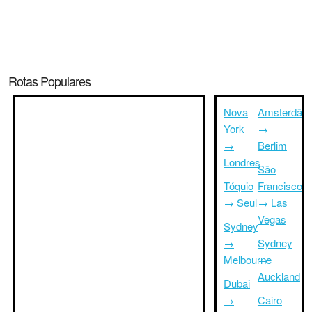
Rotas Populares
Nova
Amsterdã
York
→
→
Berlim
Londres
São
Tóquio
Francisco
→ Seul
→ Las
Vegas
Sydney
→
Sydney
Melbourne
→
Auckland
Dubai
→
Cairo