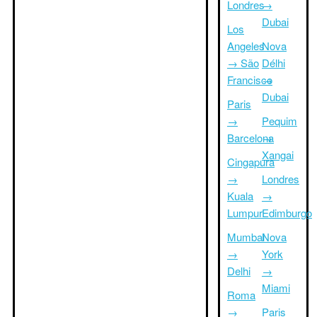
Londres
→
Dubai
Los
Angeles
Nova
→ São
Délhi
Francisco
→
Dubai
Paris
→
Pequim
Barcelona
→
Xangai
Cingapura
→
Londres
Kuala
→
Lumpur
Edimburgo
Mumbai
Nova
→
York
Delhi
→
Miami
Roma
→
Paris