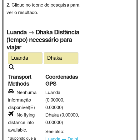
Clique no ícone de pesquisa para
ver o resultado.
Luanda → Dhaka Distância
(tempo) necessário para
viajar
Transport
Coordenadas
Methods
GPS
Nenhuma
Luanda
informação
(0.00000,
disponível(E)
0.00000)
No flying
Dhaka
(0.00000,
distance info
0.00000)
available.
See also:
*Supondo que a
Luanda → Delhi