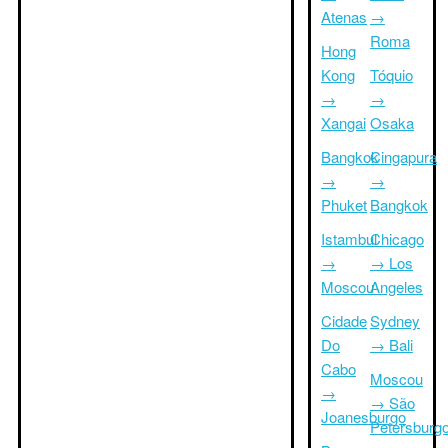
Atenas
→
Roma
Hong
Kong
Tóquio
→
→
Xangai
Osaka
Bangkok
Cingapura
→
→
Phuket
Bangkok
Istambul
Chicago
→
→ Los
Moscou
Angeles
Cidade
Sydney
Do
→ Bali
Cabo
Moscou
→
→ São
Joanesburgo
Petersburg