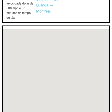
velocidade do ar de
Luanda →
500 mph e 30
Montreal
minutos de tempo
de táxi.