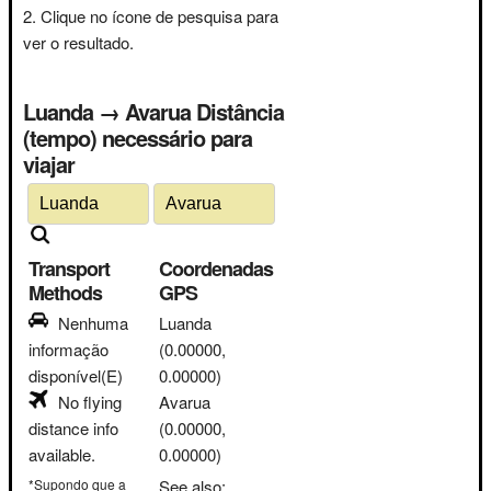
Clique no ícone de pesquisa para
ver o resultado.
Luanda → Avarua Distância
(tempo) necessário para
viajar
Transport
Coordenadas
Methods
GPS
Nenhuma
Luanda
informação
(0.00000,
disponível(E)
0.00000)
No flying
Avarua
distance info
(0.00000,
available.
0.00000)
*Supondo que a
See also: