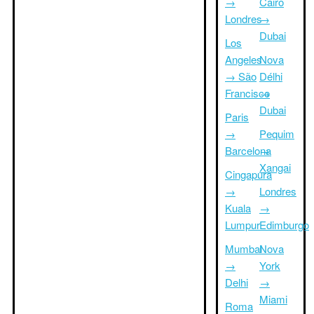
→
Cairo
Londres
→
Dubai
Los
Angeles
Nova
→ São
Délhi
Francisco
→
Dubai
Paris
→
Pequim
Barcelona
→
Xangai
Cingapura
→
Londres
Kuala
→
Lumpur
Edimburgo
Mumbai
Nova
→
York
Delhi
→
Miami
Roma