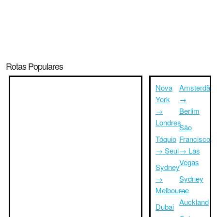
Rotas Populares
Nova
Amsterdã
York
→
→
Berlim
Londres
São
Tóquio
Francisco
→ Seul
→ Las
Vegas
Sydney
→
Sydney
Melbourne
→
Auckland
Dubai