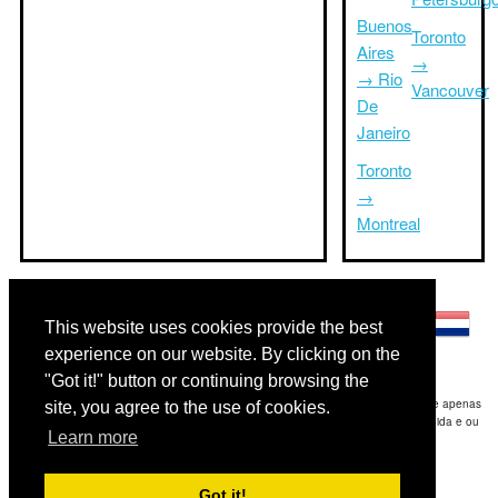
Buenos
Toronto
Aires
→
→ Rio
Vancouver
De
Janeiro
Toronto
→
Montreal
Outras línguas:
This website uses cookies provide the best
experience on our website. By clicking on the
"Got it!" button or continuing browsing the
Disclaimer: As informações apresentadas neste site é a nossa melhor estimativa e apenas
site, you agree to the use of cookies.
para sua referência.Triptimeto.com não se responsabiliza por qualquer atraso de ida e ou
Learn more
consequentes danos / resultou das informações fornecidas.
Copyright 2015-2026
triptimeto.com
.
Got it!