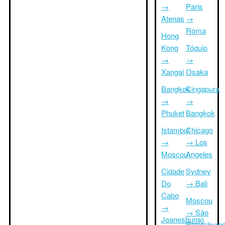
→
Paris
Atenas
→
Roma
Hong
Kong
Tóquio
→
→
Xangai
Osaka
Bangkok
Cingapura
→
→
Phuket
Bangkok
Istambul
Chicago
→
→ Los
Moscou
Angeles
Cidade
Sydney
Do
→ Bali
Cabo
Moscou
→
→ São
Joanesburgo
Petersburg