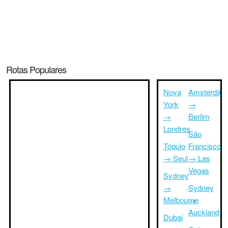
Rotas Populares
Nova
Amsterdã
York
→
→
Berlim
Londres
São
Tóquio
Francisco
→ Seul
→ Las
Vegas
Sydney
→
Sydney
Melbourne
→
Auckland
Dubai