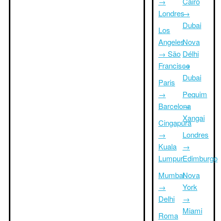
→
Cairo
Londres
→
Dubai
Los
Angeles
Nova
→ São
Délhi
Francisco
→
Dubai
Paris
→
Pequim
Barcelona
→
Xangai
Cingapura
→
Londres
Kuala
→
Lumpur
Edimburgo
Mumbai
Nova
→
York
Delhi
→
Miami
Roma