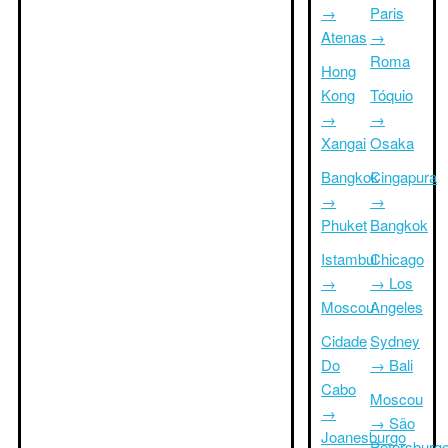
→
Paris
Atenas
→
Roma
Hong
Kong
Tóquio
→
→
Xangai
Osaka
Bangkok
Cingapura
→
→
Phuket
Bangkok
Istambul
Chicago
→
→ Los
Moscou
Angeles
Cidade
Sydney
Do
→ Bali
Cabo
Moscou
→
→ São
Joanesburgo
Petersburg