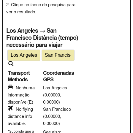
Clique no ícone de pesquisa para
ver o resultado.
Los Angeles → San
Francisco Distância (tempo)
necessário para viajar
Transport
Coordenadas
Methods
GPS
Nenhuma
Los Angeles
informação
(0.00000,
disponível(E)
0.00000)
No flying
San Francisco
distance info
(0.00000,
available.
0.00000)
*Supondo que a
See also: