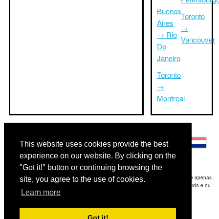
Buenos
Toronto
Aires
→
→ Rio
Vancouver
De
Janeiro
Toronto
→
Montreal
Outras línguas:
This website uses cookies provide the best
experience on our website. By clicking on the
"Got it!" button or continuing browsing the
Disclaimer: As informações apresentadas neste site é a nossa melhor estimativa e apenas
site, you agree to the use of cookies.
para sua referência.Triptimeto.com não se responsabiliza por qualquer atraso de ida e ou
Learn more
consequentes danos / resultou das informações fornecidas.
Copyright 2015-2026
triptimeto.com
.
Got it!