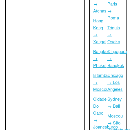
→
Paris
Atenas
→
Roma
Hong
Kong
Tóquio
→
→
Xangai
Osaka
Bangkok
Cingapura
→
→
Phuket
Bangkok
Istambul
Chicago
→
→ Los
Moscou
Angeles
Cidade
Sydney
Do
→ Bali
Cabo
Moscou
→
→ São
Joanesburgo
Petersburg