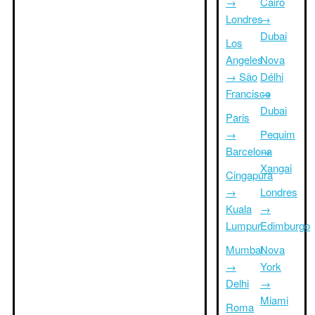
→
Cairo
Londres
→
Dubai
Los
Angeles
Nova
→ São
Délhi
Francisco
→
Dubai
Paris
→
Pequim
Barcelona
→
Xangai
Cingapura
→
Londres
Kuala
→
Lumpur
Edimburgo
Mumbai
Nova
→
York
Delhi
→
Miami
Roma