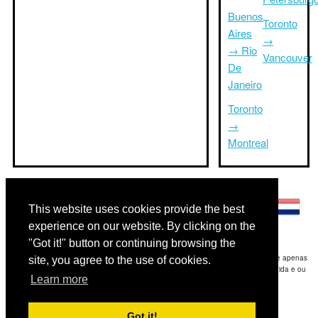
Buenos
Toronto
Aires
→
→ Rio
Vancouver
De
Janeiro
Toronto
→
Montreal
Outras línguas:
This website uses cookies provide the best
experience on our website. By clicking on the
"Got it!" button or continuing browsing the
Disclaimer: As informações apresentadas neste site é a nossa melhor estimativa e apenas
site, you agree to the use of cookies.
para sua referência.Triptimeto.com não se responsabiliza por qualquer atraso de ida e ou
Learn more
consequentes danos / resultou das informações fornecidas.
Copyright 2015-2026
triptimeto.com
.
Got it!