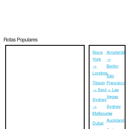
Rotas Populares
Nova
Amsterdã
York
→
→
Berlim
Londres
São
Tóquio
Francisco
→ Seul
→ Las
Vegas
Sydney
→
Sydney
Melbourne
→
Auckland
Dubai