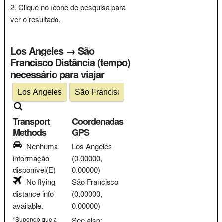
Clique no ícone de pesquisa para
ver o resultado.
Los Angeles → São
Francisco Distância (tempo)
necessário para viajar
Transport
Coordenadas
Methods
GPS
Nenhuma
Los Angeles
informação
(0.00000,
disponível(E)
0.00000)
No flying
São Francisco
distance info
(0.00000,
available.
0.00000)
*Supondo que a
See also: