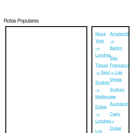
Rotas Populares
Nova
Amsterdã
York
→
→
Berlim
Londres
São
Tóquio
Francisco
→ Seul
→ Las
Vegas
Sydney
→
Sydney
Melbourne
→
Auckland
Dubai
→
Cairo
Londres
→
Dubai
Los