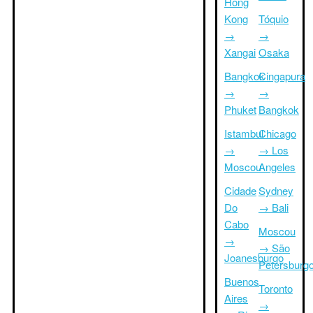
Hong
Kong
Tóquio
→
→
Xangai
Osaka
Bangkok
Cingapura
→
→
Phuket
Bangkok
Istambul
Chicago
→
→ Los
Moscou
Angeles
Cidade
Sydney
Do
→ Bali
Cabo
Moscou
→
→ São
Joanesburgo
Petersburg
Buenos
Toronto
Aires
→