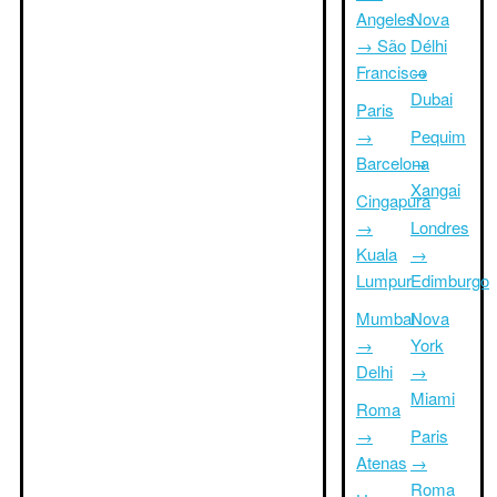
Angeles
Nova
→ São
Délhi
Francisco
→
Dubai
Paris
→
Pequim
Barcelona
→
Xangai
Cingapura
→
Londres
Kuala
→
Lumpur
Edimburgo
Mumbai
Nova
→
York
Delhi
→
Miami
Roma
→
Paris
Atenas
→
Roma