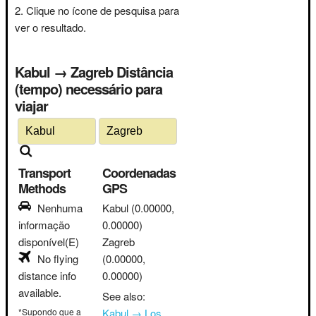
Clique no ícone de pesquisa para
ver o resultado.
Kabul → Zagreb Distância
(tempo) necessário para
viajar
Transport
Coordenadas
Methods
GPS
Nenhuma
Kabul
(0.00000,
informação
0.00000)
disponível(E)
Zagreb
No flying
(0.00000,
distance info
0.00000)
available.
See also:
*Supondo que a
Kabul → Los