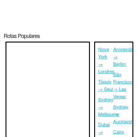
Rotas Populares
Nova
Amsterdã
York
→
→
Berlim
Londres
São
Tóquio
Francisco
→ Seul
→ Las
Vegas
Sydney
→
Sydney
Melbourne
→
Auckland
Dubai
→
Cairo