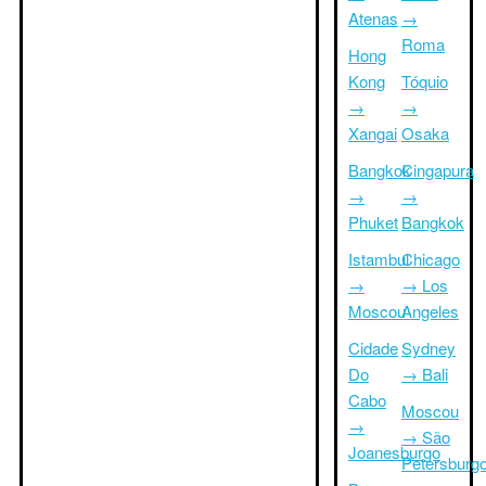
Atenas
→
Roma
Hong
Kong
Tóquio
→
→
Xangai
Osaka
Bangkok
Cingapura
→
→
Phuket
Bangkok
Istambul
Chicago
→
→ Los
Moscou
Angeles
Cidade
Sydney
Do
→ Bali
Cabo
Moscou
→
→ São
Joanesburgo
Petersburg