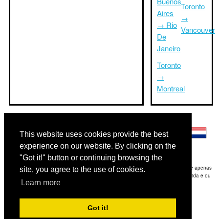
Buenos
Toronto
Aires
→
→ Rio
Vancouver
De
Janeiro
Toronto
→
Montreal
Outras línguas:
This website uses cookies provide the best
experience on our website. By clicking on the
"Got it!" button or continuing browsing the
Disclaimer: As informações apresentadas neste site é a nossa melhor estimativa e apenas
site, you agree to the use of cookies.
para sua referência.Triptimeto.com não se responsabiliza por qualquer atraso de ida e ou
Learn more
consequentes danos / resultou das informações fornecidas.
Copyright 2015-2026
triptimeto.com
.
Got it!
Contact Us
for feedback.