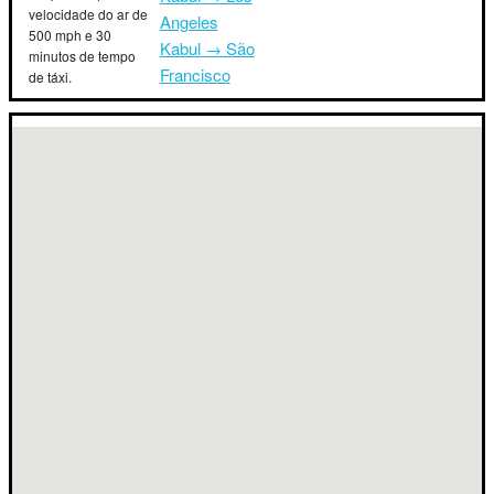
velocidade do ar de
Angeles
500 mph e 30
Kabul → São
minutos de tempo
Francisco
de táxi.