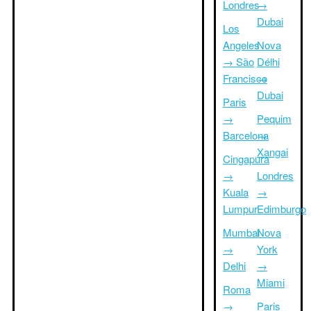
Londres
→
Dubai
Los
Angeles
Nova
→ São
Délhi
Francisco
→
Dubai
Paris
→
Pequim
Barcelona
→
Xangai
Cingapura
→
Londres
Kuala
→
Lumpur
Edimburgo
Mumbai
Nova
→
York
Delhi
→
Miami
Roma
→
Paris