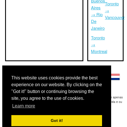
Buenos
Toronto
Aires
→
→ Rio
Vancouver
De
Janeiro
Toronto
→
Montreal
Outras línguas:
This website uses cookies provide the best
experience on our website. By clicking on the
"Got it!" button or continuing browsing the
Disclaimer: As informações apresentadas neste site é a nossa melhor estimativa e apenas
site, you agree to the use of cookies.
para sua referência.Triptimeto.com não se responsabiliza por qualquer atraso de ida e ou
Learn more
consequentes danos / resultou das informações fornecidas.
Copyright 2015-2026
triptimeto.com
.
Got it!
Contact Us
for feedback.