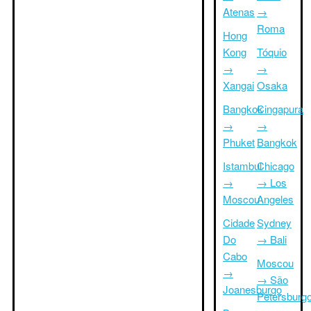
Atenas
→
Roma
Hong
Kong
Tóquio
→
→
Xangai
Osaka
Bangkok
Cingapura
→
→
Phuket
Bangkok
Istambul
Chicago
→
→ Los
Moscou
Angeles
Cidade
Sydney
Do
→ Bali
Cabo
Moscou
→
→ São
Joanesburgo
Petersburg