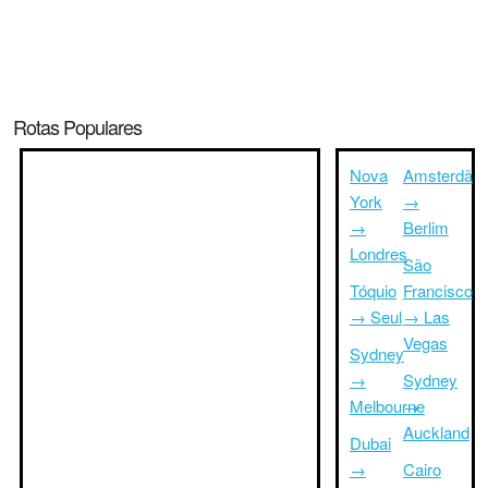
Rotas Populares
Nova
Amsterdã
York
→
→
Berlim
Londres
São
Tóquio
Francisco
→ Seul
→ Las
Vegas
Sydney
→
Sydney
Melbourne
→
Auckland
Dubai
→
Cairo