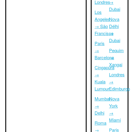
Londres
→
Dubai
Los
Angeles
Nova
→ São
Délhi
Francisco
→
Dubai
Paris
→
Pequim
Barcelona
→
Xangai
Cingapura
→
Londres
Kuala
→
Lumpur
Edimburgo
Mumbai
Nova
→
York
Delhi
→
Miami
Roma
→
Paris