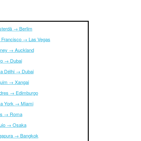
terdã → Berlim
 Francisco → Las Vegas
ney → Auckland
ro → Dubai
a Délhi → Dubai
uim → Xangai
dres → Edimburgo
a York → Miami
is → Roma
uio → Osaka
gapura → Bangkok