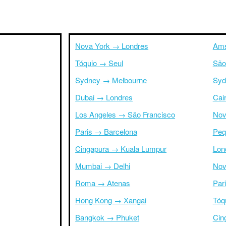
Nova York → Londres
Ams
Tóquio → Seul
São
Sydney → Melbourne
Syd
Dubai → Londres
Cai
Los Angeles → São Francisco
Nov
Paris → Barcelona
Peq
Cingapura → Kuala Lumpur
Lon
Mumbai → Delhi
Nov
Roma → Atenas
Par
Hong Kong → Xangai
Tóq
Bangkok → Phuket
Cin