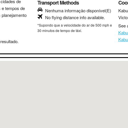
s cidades de
Transport Methods
Coo
as e tempos de
Nenhuma informação disponível(E)
Kabu
m planejamento
No flying distance info available.
Victo
*Supondo que a velocidade do ar de 500 mph e
See a
30 minutos de tempo de táxi.
Kabu
Kabu
resultado.