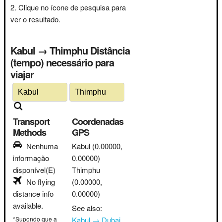
Clique no ícone de pesquisa para
ver o resultado.
Kabul → Thimphu Distância
(tempo) necessário para
viajar
Transport
Coordenadas
Methods
GPS
Nenhuma
Kabul
(0.00000,
informação
0.00000)
disponível(E)
Thimphu
No flying
(0.00000,
distance info
0.00000)
available.
See also:
*Supondo que a
Kabul → Dubai