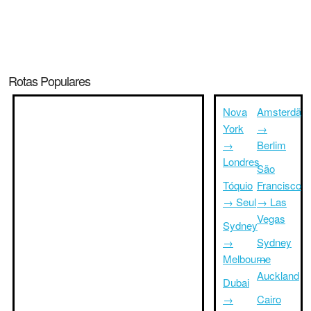
Rotas Populares
Nova
Amsterdã
York
→
→
Berlim
Londres
São
Tóquio
Francisco
→ Seul
→ Las
Vegas
Sydney
→
Sydney
Melbourne
→
Auckland
Dubai
→
Cairo