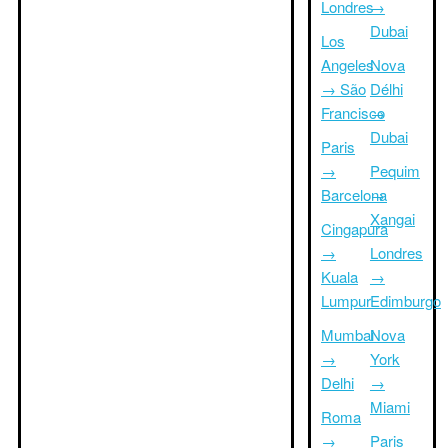
Londres
→
Dubai
Los
Angeles
Nova
→ São
Délhi
Francisco
→
Dubai
Paris
→
Pequim
Barcelona
→
Xangai
Cingapura
→
Londres
Kuala
→
Lumpur
Edimburgo
Mumbai
Nova
→
York
Delhi
→
Miami
Roma
→
Paris