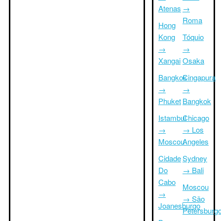
Atenas
→
Roma
Hong
Kong
Tóquio
→
→
Xangai
Osaka
Bangkok
Cingapura
→
→
Phuket
Bangkok
Istambul
Chicago
→
→ Los
Moscou
Angeles
Cidade
Sydney
Do
→ Bali
Cabo
Moscou
→
→ São
Joanesburgo
Petersburg