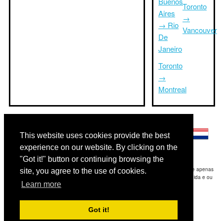
Buenos
Toronto
Aires
→
→ Rio
Vancouver
De
Janeiro
Toronto
→
Montreal
Outras línguas:
This website uses cookies provide the best
experience on our website. By clicking on the
"Got it!" button or continuing browsing the
Disclaimer: As informações apresentadas neste site é a nossa melhor estimativa e apenas
site, you agree to the use of cookies.
para sua referência.Triptimeto.com não se responsabiliza por qualquer atraso de ida e ou
Learn more
consequentes danos / resultou das informações fornecidas.
Copyright 2015-2026
triptimeto.com
.
Got it!
Contact Us
for feedback.