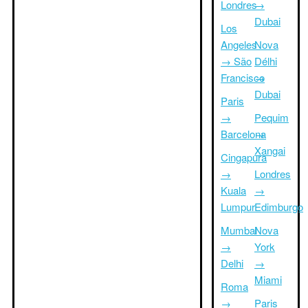
Londres
→
Dubai
Los
Angeles
Nova
→ São
Délhi
Francisco
→
Dubai
Paris
→
Pequim
Barcelona
→
Xangai
Cingapura
→
Londres
Kuala
→
Lumpur
Edimburgo
Mumbai
Nova
→
York
Delhi
→
Miami
Roma
→
Paris