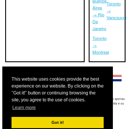
Buenos
Toronto
Aires
→
→ Rio
Vancouver
De
Janeiro
Toronto
→
Montreal
Outras línguas:
This website uses cookies provide the best
experience on our website. By clicking on the
"Got it!" button or continuing browsing the
Disclaimer: As informações apresentadas neste site é a nossa melhor estimativa e apenas
site, you agree to the use of cookies.
para sua referência.Triptimeto.com não se responsabiliza por qualquer atraso de ida e ou
Learn more
consequentes danos / resultou das informações fornecidas.
Copyright 2015-2026
triptimeto.com
.
Got it!
Contact Us
for feedback.