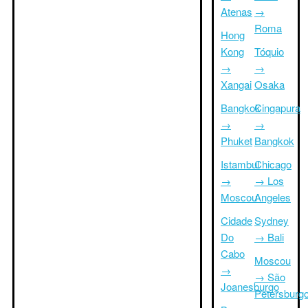
Atenas
→
Roma
Hong
Kong
Tóquio
→
→
Xangai
Osaka
Bangkok
Cingapura
→
→
Phuket
Bangkok
Istambul
Chicago
→
→ Los
Moscou
Angeles
Cidade
Sydney
Do
→ Bali
Cabo
Moscou
→
→ São
Joanesburgo
Petersburg