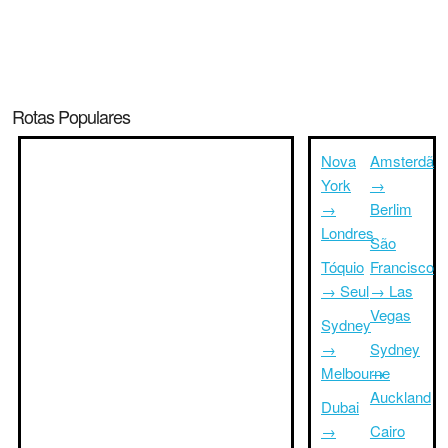
Rotas Populares
Nova
Amsterdã
York
→
→
Berlim
Londres
São
Tóquio
Francisco
→ Seul
→ Las
Vegas
Sydney
→
Sydney
Melbourne
→
Auckland
Dubai
→
Cairo