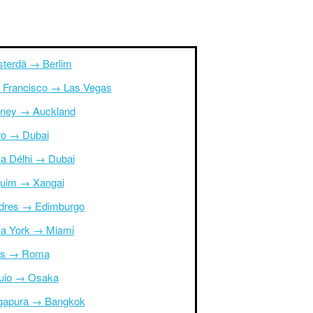
terdã → Berlim
 Francisco → Las Vegas
ney → Auckland
ro → Dubai
a Délhi → Dubai
uim → Xangai
dres → Edimburgo
a York → Miami
is → Roma
uio → Osaka
gapura → Bangkok