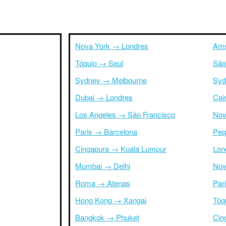
Nova York → Londres
Ams
Tóquio → Seul
São
Sydney → Melbourne
Syd
Dubai → Londres
Cai
Los Angeles → São Francisco
Nov
Paris → Barcelona
Peq
Cingapura → Kuala Lumpur
Lon
Mumbai → Delhi
Nov
Roma → Atenas
Par
Hong Kong → Xangai
Tóq
Bangkok → Phuket
Cin