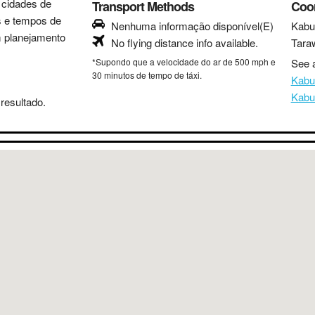
s cidades de
Transport Methods
Coo
as e tempos de
Nenhuma informação disponível(E)
Kabu
m planejamento
No flying distance info available.
Tara
*Supondo que a velocidade do ar de 500 mph e
See a
30 minutos de tempo de táxi.
Kabu
Kabu
resultado.