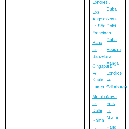
Londres
→
Dubai
Los
Angeles
Nova
→ São
Délhi
Francisco
→
Dubai
Paris
→
Pequim
Barcelona
→
Xangai
Cingapura
→
Londres
Kuala
→
Lumpur
Edimburgo
Mumbai
Nova
→
York
Delhi
→
Miami
Roma
→
Paris