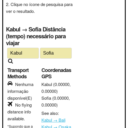
Clique no ícone de pesquisa para
ver o resultado.
Kabul → Sofia Distância
(tempo) necessário para
viajar
Transport
Coordenadas
Methods
GPS
Nenhuma
Kabul
(0.00000,
informação
0.00000)
disponível(E)
Sofia
(0.00000,
No flying
0.00000)
distance info
See also:
available.
Kabul → Bali
*Supondo que a
Kabul → Osaka