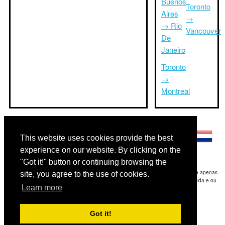
Buenos
Toronto
Aires
→
→ Rio
Vancouver
De
Janeiro
Toronto
→
Montreal
Outras línguas:
This website uses cookies provide the best
experience on our website. By clicking on the
"Got it!" button or continuing browsing the
Disclaimer: As informações apresentadas neste site é a nossa melhor estimativa e apenas
site, you agree to the use of cookies.
para sua referência.Triptimeto.com não se responsabiliza por qualquer atraso de ida e ou
Learn more
consequentes danos / resultou das informações fornecidas.
Copyright 2015-2026
triptimeto.com
.
Got it!
Contact Us
for feedback.