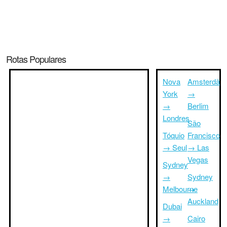
Rotas Populares
Nova
Amsterdã
York
→
→
Berlim
Londres
São
Tóquio
Francisco
→ Seul
→ Las
Vegas
Sydney
→
Sydney
Melbourne
→
Auckland
Dubai
→
Cairo