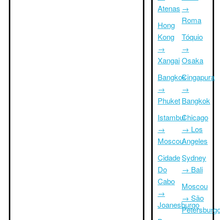
Atenas
→
Roma
Hong
Kong
Tóquio
→
→
Xangai
Osaka
Bangkok
Cingapura
→
→
Phuket
Bangkok
Istambul
Chicago
→
→ Los
Moscou
Angeles
Cidade
Sydney
Do
→ Bali
Cabo
Moscou
→
→ São
Joanesburgo
Petersburg