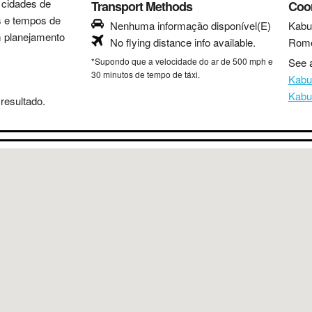
s cidades de
Transport Methods
Coo
as e tempos de
Nenhuma informação disponível(E)
Kabu
m planejamento
No flying distance info available.
Rom
*Supondo que a velocidade do ar de 500 mph e
See a
30 minutos de tempo de táxi.
Kabu
Kabu
resultado.