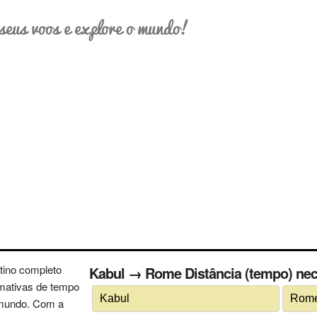
seus voos e explore o mundo!
tino completo
Kabul → Rome Distância (tempo) nece
imativas de tempo
 mundo. Com a