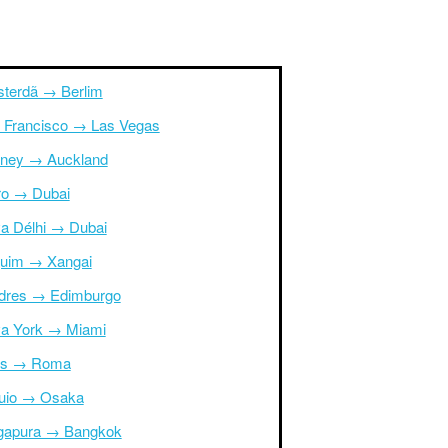
terdã → Berlim
 Francisco → Las Vegas
ney → Auckland
ro → Dubai
a Délhi → Dubai
uim → Xangai
dres → Edimburgo
a York → Miami
is → Roma
uio → Osaka
gapura → Bangkok