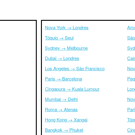
Nova York → Londres
Ams
Tóquio → Seul
São
Sydney → Melbourne
Syd
Dubai → Londres
Cai
Los Angeles → São Francisco
Nov
Paris → Barcelona
Peq
Cingapura → Kuala Lumpur
Lon
Mumbai → Delhi
Nov
Roma → Atenas
Par
Hong Kong → Xangai
Tóq
Bangkok → Phuket
Cin