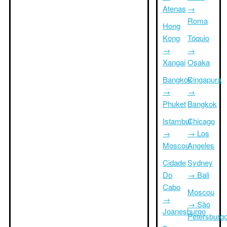
Atenas
→
Roma
Hong
Kong
Tóquio
→
→
Xangai
Osaka
Bangkok
Cingapura
→
→
Phuket
Bangkok
Istambul
Chicago
→
→ Los
Moscou
Angeles
Cidade
Sydney
Do
→ Bali
Cabo
Moscou
→
→ São
Joanesburgo
Petersburg