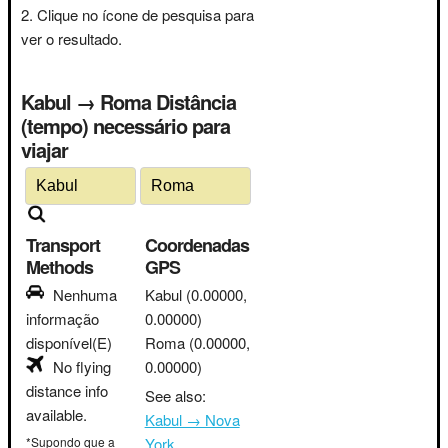
Clique no ícone de pesquisa para
ver o resultado.
Kabul → Roma Distância
(tempo) necessário para
viajar
Transport
Coordenadas
Methods
GPS
Nenhuma
Kabul
(0.00000,
informação
0.00000)
disponível(E)
Roma
(0.00000,
No flying
0.00000)
distance info
See also:
available.
Kabul → Nova
*Supondo que a
York