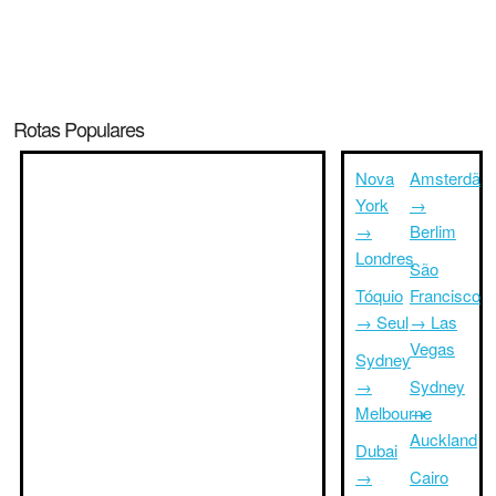
Rotas Populares
Nova
Amsterdã
York
→
→
Berlim
Londres
São
Tóquio
Francisco
→ Seul
→ Las
Vegas
Sydney
→
Sydney
Melbourne
→
Auckland
Dubai
→
Cairo