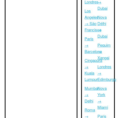
Londres
→
Dubai
Los
Angeles
Nova
→ São
Délhi
Francisco
→
Dubai
Paris
→
Pequim
Barcelona
→
Xangai
Cingapura
→
Londres
Kuala
→
Lumpur
Edimburgo
Mumbai
Nova
→
York
Delhi
→
Miami
Roma
→
Paris