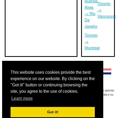
Buenos
Toronto
Aires
→
→ Rio
Vancouver
De
Janeiro
Toronto
→
Montreal
Outras línguas:
This website uses cookies provide the best
experience on our website. By clicking on the
"Got it!" button or continuing browsing the
Disclaimer: As informações apresentadas neste site é a nossa melhor estimativa e apenas
site, you agree to the use of cookies.
para sua referência.Triptimeto.com não se responsabiliza por qualquer atraso de ida e ou
Learn more
consequentes danos / resultou das informações fornecidas.
Copyright 2015-2026
triptimeto.com
.
Got it!
Contact Us
for feedback.