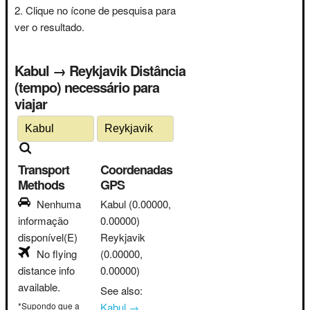
Clique no ícone de pesquisa para
ver o resultado.
Kabul → Reykjavik Distância
(tempo) necessário para
viajar
Transport
Coordenadas
Methods
GPS
Nenhuma
Kabul
(0.00000,
informação
0.00000)
disponível(E)
Reykjavik
No flying
(0.00000,
distance info
0.00000)
available.
See also:
*Supondo que a
Kabul →