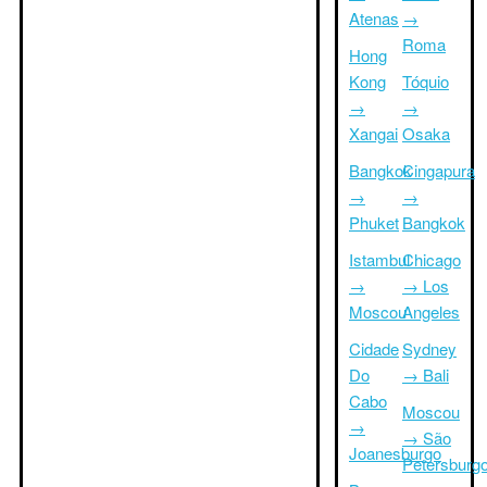
Atenas
→
Roma
Hong
Kong
Tóquio
→
→
Xangai
Osaka
Bangkok
Cingapura
→
→
Phuket
Bangkok
Istambul
Chicago
→
→ Los
Moscou
Angeles
Cidade
Sydney
Do
→ Bali
Cabo
Moscou
→
→ São
Joanesburgo
Petersburg