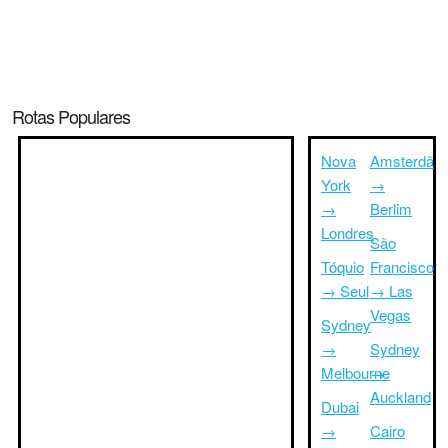
Rotas Populares
Nova
Amsterdã
York
→
→
Berlim
Londres
São
Tóquio
Francisco
→ Seul
→ Las
Vegas
Sydney
→
Sydney
Melbourne
→
Auckland
Dubai
→
Cairo