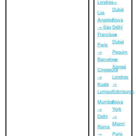
Londres
→
Dubai
Los
Angeles
Nova
→ São
Délhi
Francisco
→
Dubai
Paris
→
Pequim
Barcelona
→
Xangai
Cingapura
→
Londres
Kuala
→
Lumpur
Edimburgo
Mumbai
Nova
→
York
Delhi
→
Miami
Roma
→
Paris