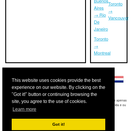
Buenos
Toronto
Aires
→
→ Rio
Vancouver
De
Janeiro
Toronto
→
Montreal
Outras línguas:
This website uses cookies provide the best
experience on our website. By clicking on the
"Got it!" button or continuing browsing the
Disclaimer: As informações apresentadas neste site é a nossa melhor estimativa e apenas
site, you agree to the use of cookies.
para sua referência.Triptimeto.com não se responsabiliza por qualquer atraso de ida e ou
Learn more
consequentes danos / resultou das informações fornecidas.
Copyright 2015-2026
triptimeto.com
.
Got it!
Contact Us
for feedback.