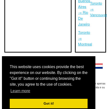
Buenos
Toronto
Aires
→
→ Rio
Vancouver
De
Janeiro
Toronto
→
Montreal
Outras línguas:
This website uses cookies provide the best
experience on our website. By clicking on the
"Got it!" button or continuing browsing the
Disclaimer: As informações apresentadas neste site é a nossa melhor estimativa e apenas
site, you agree to the use of cookies.
para sua referência.Triptimeto.com não se responsabiliza por qualquer atraso de ida e ou
Learn more
consequentes danos / resultou das informações fornecidas.
Copyright 2015-2026
triptimeto.com
.
Got it!
Contact Us
for feedback.