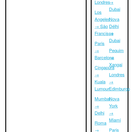
Londres
→
Dubai
Los
Angeles
Nova
→ São
Délhi
Francisco
→
Dubai
Paris
→
Pequim
Barcelona
→
Xangai
Cingapura
→
Londres
Kuala
→
Lumpur
Edimburgo
Mumbai
Nova
→
York
Delhi
→
Miami
Roma
→
Paris