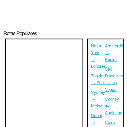
Rotas Populares
Nova
Amsterdã
York
→
→
Berlim
Londres
São
Tóquio
Francisco
→ Seul
→ Las
Vegas
Sydney
→
Sydney
Melbourne
→
Auckland
Dubai
→
Cairo