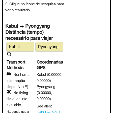
Clique no ícone de pesquisa para
ver o resultado.
Kabul → Pyongyang
Distância (tempo)
necessário para viajar
Transport
Coordenadas
Methods
GPS
Nenhuma
Kabul
(0.00000,
informação
0.00000)
disponível(E)
Pyongyang
No flying
(0.00000,
distance info
0.00000)
available.
See also:
*Supondo que a
Kabul → Nova