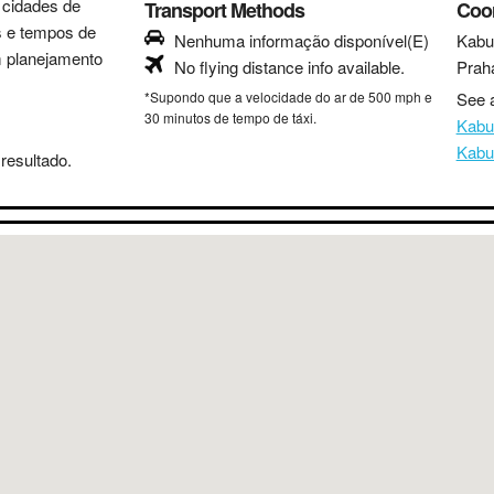
s cidades de
Transport Methods
Coo
as e tempos de
Nenhuma informação disponível(E)
Kabu
m planejamento
No flying distance info available.
Prah
*Supondo que a velocidade do ar de 500 mph e
See a
30 minutos de tempo de táxi.
Kabu
Kabu
resultado.