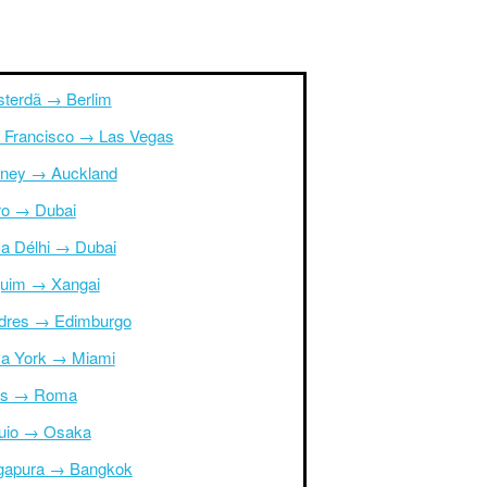
terdã → Berlim
 Francisco → Las Vegas
ney → Auckland
ro → Dubai
a Délhi → Dubai
uim → Xangai
dres → Edimburgo
a York → Miami
is → Roma
uio → Osaka
gapura → Bangkok