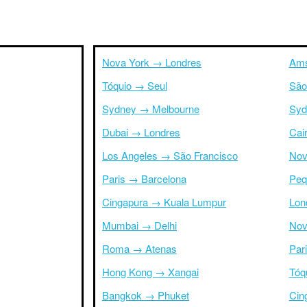
Nova York → Londres
Ams
Tóquio → Seul
São
Sydney → Melbourne
Syd
Dubai → Londres
Cai
Los Angeles → São Francisco
Nov
Paris → Barcelona
Peq
Cingapura → Kuala Lumpur
Lon
Mumbai → Delhi
Nov
Roma → Atenas
Par
Hong Kong → Xangai
Tóq
Bangkok → Phuket
Cin