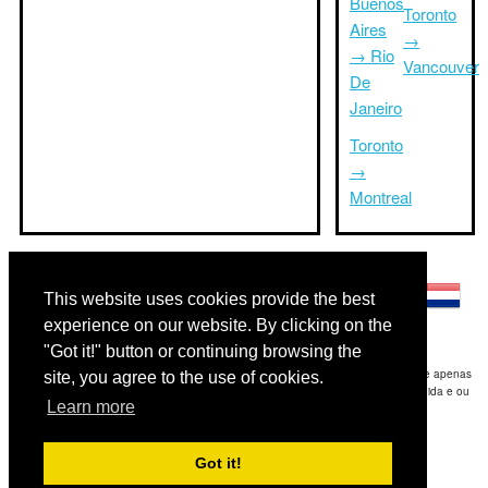
Buenos
Toronto
Aires
→
→ Rio
Vancouver
De
Janeiro
Toronto
→
Montreal
Outras línguas:
This website uses cookies provide the best
experience on our website. By clicking on the
"Got it!" button or continuing browsing the
Disclaimer: As informações apresentadas neste site é a nossa melhor estimativa e apenas
site, you agree to the use of cookies.
para sua referência.Triptimeto.com não se responsabiliza por qualquer atraso de ida e ou
Learn more
consequentes danos / resultou das informações fornecidas.
Copyright 2015-2026
triptimeto.com
.
Got it!
Contact Us
for feedback.