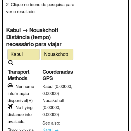
Clique no ícone de pesquisa para
ver o resultado.
Kabul → Nouakchott
Distância (tempo)
necessário para viajar
Transport
Coordenadas
Methods
GPS
Nenhuma
Kabul
(0.00000,
informação
0.00000)
disponível(E)
Nouakchott
No flying
(0.00000,
distance info
0.00000)
available.
See also:
*Supondo que a
Kabul →