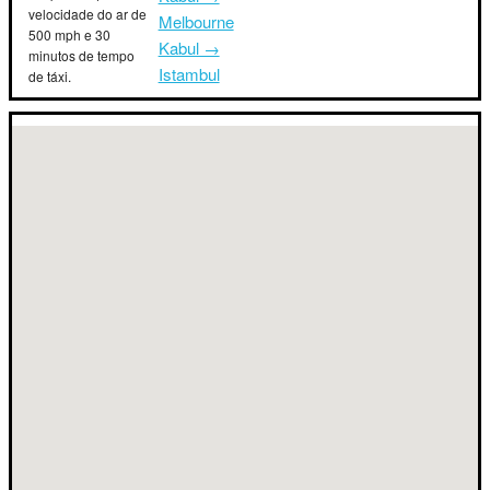
velocidade do ar de
Melbourne
500 mph e 30
Kabul →
minutos de tempo
Istambul
de táxi.