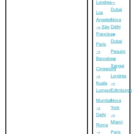
Londres
→
Dubai
Los
Angeles
Nova
→ São
Délhi
Francisco
→
Dubai
Paris
→
Pequim
Barcelona
→
Xangai
Cingapura
→
Londres
Kuala
→
Lumpur
Edimburgo
Mumbai
Nova
→
York
Delhi
→
Miami
Roma
→
Paris