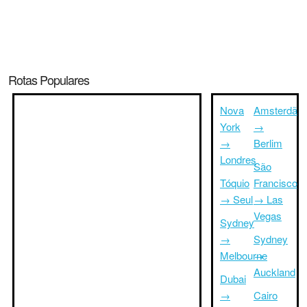
Rotas Populares
Nova
Amsterdã
York
→
→
Berlim
Londres
São
Tóquio
Francisco
→ Seul
→ Las
Vegas
Sydney
→
Sydney
Melbourne
→
Auckland
Dubai
→
Cairo