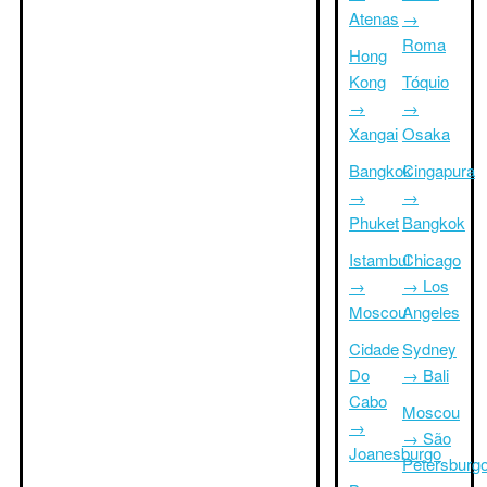
Atenas
→
Roma
Hong
Kong
Tóquio
→
→
Xangai
Osaka
Bangkok
Cingapura
→
→
Phuket
Bangkok
Istambul
Chicago
→
→ Los
Moscou
Angeles
Cidade
Sydney
Do
→ Bali
Cabo
Moscou
→
→ São
Joanesburgo
Petersburg