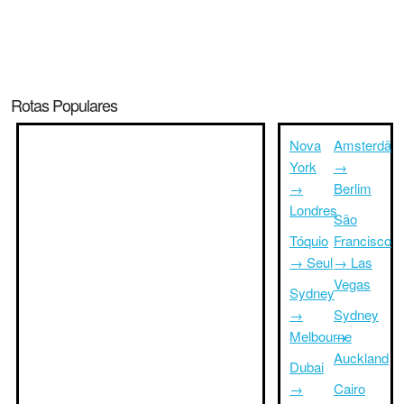
Rotas Populares
Nova
Amsterdã
York
→
→
Berlim
Londres
São
Tóquio
Francisco
→ Seul
→ Las
Vegas
Sydney
→
Sydney
Melbourne
→
Auckland
Dubai
→
Cairo