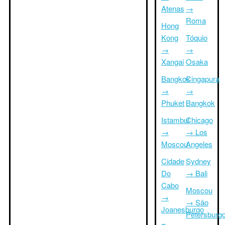
Atenas
→
Roma
Hong
Kong
Tóquio
→
→
Xangai
Osaka
Bangkok
Cingapura
→
→
Phuket
Bangkok
Istambul
Chicago
→
→ Los
Moscou
Angeles
Cidade
Sydney
Do
→ Bali
Cabo
Moscou
→
→ São
Joanesburgo
Petersburg