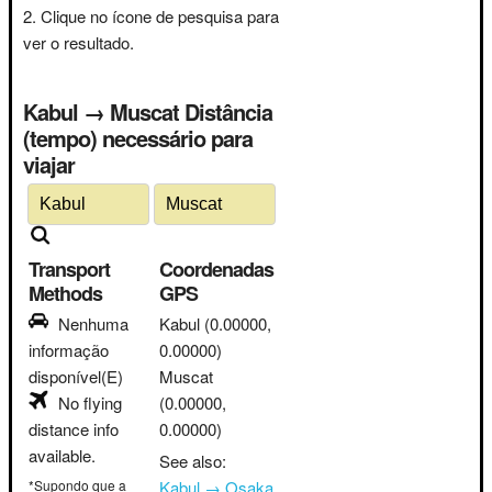
Clique no ícone de pesquisa para
ver o resultado.
Kabul → Muscat Distância
(tempo) necessário para
viajar
Transport
Coordenadas
Methods
GPS
Nenhuma
Kabul
(0.00000,
informação
0.00000)
disponível(E)
Muscat
No flying
(0.00000,
distance info
0.00000)
available.
See also:
*Supondo que a
Kabul → Osaka