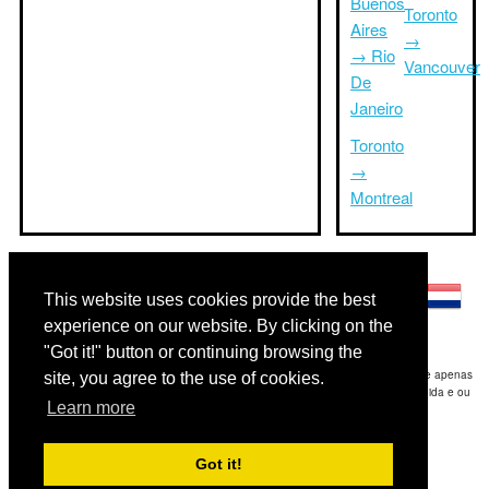
Buenos
Toronto
Aires
→
→ Rio
Vancouver
De
Janeiro
Toronto
→
Montreal
Outras línguas:
This website uses cookies provide the best
experience on our website. By clicking on the
"Got it!" button or continuing browsing the
Disclaimer: As informações apresentadas neste site é a nossa melhor estimativa e apenas
site, you agree to the use of cookies.
para sua referência.Triptimeto.com não se responsabiliza por qualquer atraso de ida e ou
Learn more
consequentes danos / resultou das informações fornecidas.
Copyright 2015-2026
triptimeto.com
.
Got it!
Contact Us
for feedback.