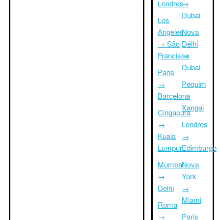
Londres
→
Dubai
Los
Angeles
Nova
→ São
Délhi
Francisco
→
Dubai
Paris
→
Pequim
Barcelona
→
Xangai
Cingapura
→
Londres
Kuala
→
Lumpur
Edimburgo
Mumbai
Nova
→
York
Delhi
→
Miami
Roma
→
Paris