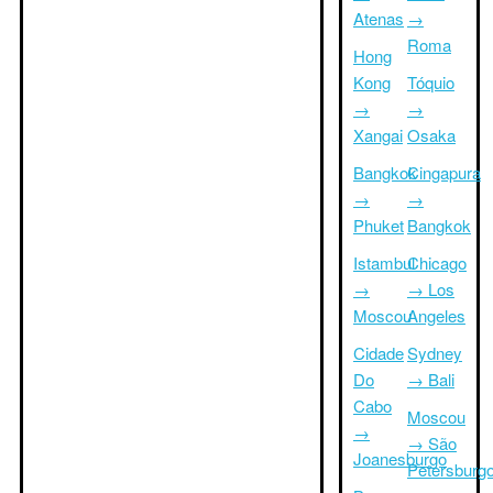
Atenas
→
Roma
Hong
Kong
Tóquio
→
→
Xangai
Osaka
Bangkok
Cingapura
→
→
Phuket
Bangkok
Istambul
Chicago
→
→ Los
Moscou
Angeles
Cidade
Sydney
Do
→ Bali
Cabo
Moscou
→
→ São
Joanesburgo
Petersburg