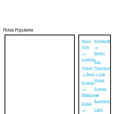
Rotas Populares
Nova
Amsterdã
York
→
→
Berlim
Londres
São
Tóquio
Francisco
→ Seul
→ Las
Vegas
Sydney
→
Sydney
Melbourne
→
Auckland
Dubai
→
Cairo