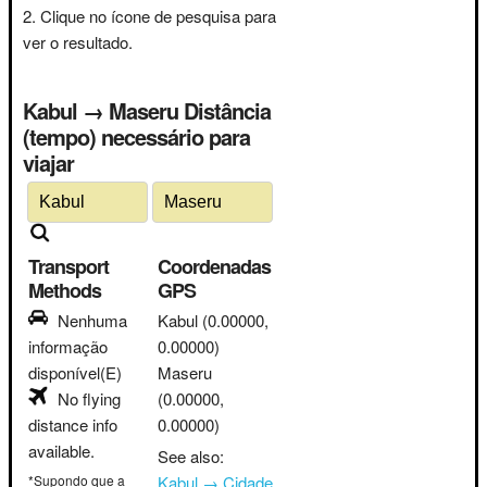
Clique no ícone de pesquisa para
ver o resultado.
Kabul → Maseru Distância
(tempo) necessário para
viajar
Transport
Coordenadas
Methods
GPS
Nenhuma
Kabul
(0.00000,
informação
0.00000)
disponível(E)
Maseru
No flying
(0.00000,
distance info
0.00000)
available.
See also:
*Supondo que a
Kabul → Cidade