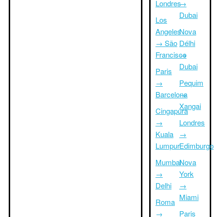
Londres
→
Dubai
Los
Angeles
Nova
→ São
Délhi
Francisco
→
Dubai
Paris
→
Pequim
Barcelona
→
Xangai
Cingapura
→
Londres
Kuala
→
Lumpur
Edimburgo
Mumbai
Nova
→
York
Delhi
→
Miami
Roma
→
Paris