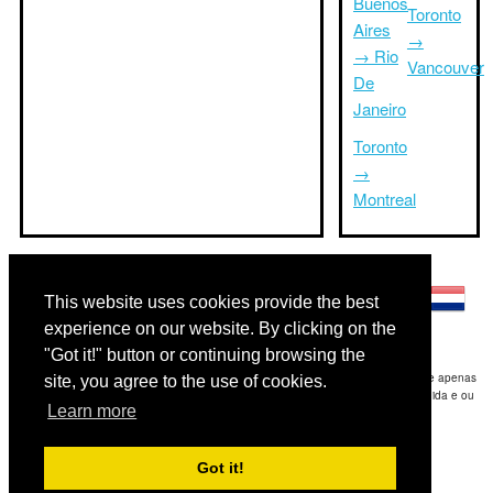
Buenos
Toronto
Aires
→
→ Rio
Vancouver
De
Janeiro
Toronto
→
Montreal
Outras línguas:
This website uses cookies provide the best
experience on our website. By clicking on the
"Got it!" button or continuing browsing the
Disclaimer: As informações apresentadas neste site é a nossa melhor estimativa e apenas
site, you agree to the use of cookies.
para sua referência.Triptimeto.com não se responsabiliza por qualquer atraso de ida e ou
Learn more
consequentes danos / resultou das informações fornecidas.
Copyright 2015-2026
triptimeto.com
.
Got it!
Contact Us
for feedback.