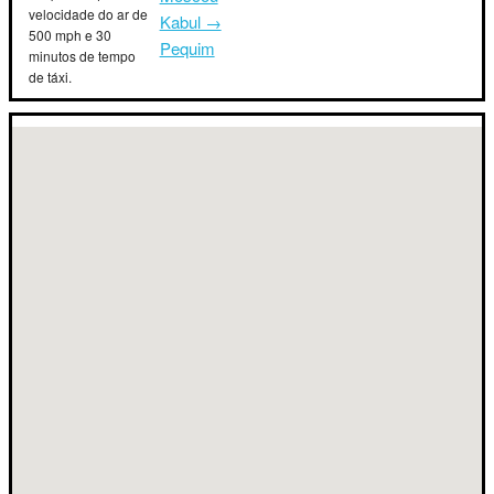
velocidade do ar de
Kabul →
500 mph e 30
Pequim
minutos de tempo
de táxi.