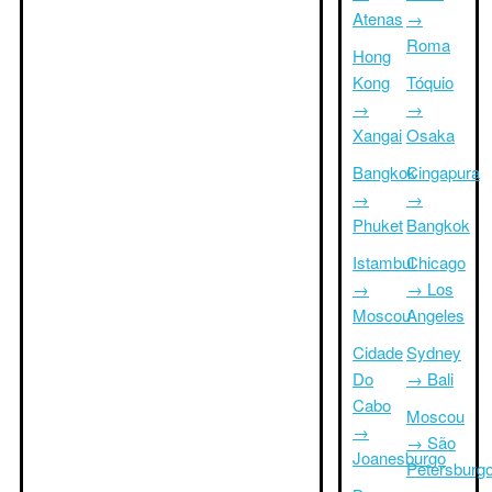
Atenas
→
Roma
Hong
Kong
Tóquio
→
→
Xangai
Osaka
Bangkok
Cingapura
→
→
Phuket
Bangkok
Istambul
Chicago
→
→ Los
Moscou
Angeles
Cidade
Sydney
Do
→ Bali
Cabo
Moscou
→
→ São
Joanesburgo
Petersburg