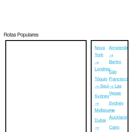
Rotas Populares
Nova
Amsterdã
York
→
→
Berlim
Londres
São
Tóquio
Francisco
→ Seul
→ Las
Vegas
Sydney
→
Sydney
Melbourne
→
Auckland
Dubai
→
Cairo