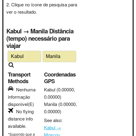
Clique no ícone de pesquisa para
ver o resultado.
Kabul → Manila Distância
(tempo) necessário para
viajar
Transport
Coordenadas
Methods
GPS
Nenhuma
Kabul
(0.00000,
informação
0.00000)
disponível(E)
Manila
(0.00000,
No flying
0.00000)
distance info
See also:
available.
Kabul →
*Supondo que a
Moscou