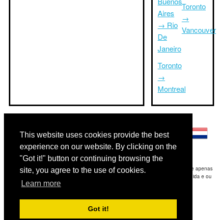
Buenos
Toronto
Aires
→
→ Rio
Vancouver
De
Janeiro
Toronto
→
Montreal
Outras línguas:
This website uses cookies provide the best
experience on our website. By clicking on the
"Got it!" button or continuing browsing the
Disclaimer: As informações apresentadas neste site é a nossa melhor estimativa e apenas
site, you agree to the use of cookies.
para sua referência.Triptimeto.com não se responsabiliza por qualquer atraso de ida e ou
Learn more
consequentes danos / resultou das informações fornecidas.
Copyright 2015-2026
triptimeto.com
.
Got it!
Contact Us
for feedback.