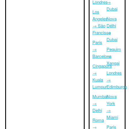
Londres
→
Dubai
Los
Angeles
Nova
→ São
Délhi
Francisco
→
Dubai
Paris
→
Pequim
Barcelona
→
Xangai
Cingapura
→
Londres
Kuala
→
Lumpur
Edimburgo
Mumbai
Nova
→
York
Delhi
→
Miami
Roma
→
Paris